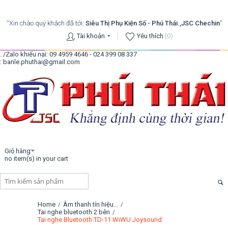
“Xin chào quý khách đã tới:
Siêu Thị Phụ Kiện Số - Phú Thái.,JSC Chechin
”
Tài khoản
Yêu thích
(0)
. /Zalo khiếu nại: 09 4959 4646 - 024 399 08 337
: banle.phuthai@gmail.com
Giỏ hàng
no item(s) in your cart
Home
Âm thanh tín hiệu...
/
/
Tai nghe bluetooth 2 bên
/
Tai nghe Bluetooth TD-11 WiWU Joysound