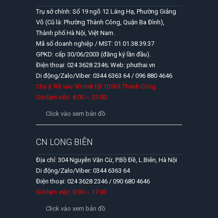
Trụ sở chính: Số 19 ngõ 12 Láng Hạ, Phường Giảng
Võ (Cũ là: Phường Thành Công, Quận Ba Đình),
Thành phố Hà Nội, Việt Nam.
Mã số doanh nghiệp / MST: 01.01.38.39.37
GPKD: cấp 30/06/2003 (đăng ký lần đầu).
Điện thoại: 024 3628 2346; Web: phuthai.vn
Di động/Zalo/Viber: 0344 6363 64 / 096 880 4646
Chú ý: Rẽ vào 90 mét tới 101K3 Thành Công.
Giờ làm việc: 8:00 ~ 23:00.
Click vào xem bản đồ
CN LONG BIÊN
Địa chỉ: 304 Nguyễn Văn Cừ, P.Bồ Đề, L.Biên, Hà Nội
Di động/Zalo/Viber: 0344 6363 64
Điện thoại: 024 3628 2346 / 090 680 4646
Giờ làm việc: 9:00 ~ 17:00
Click vào xem bản đồ