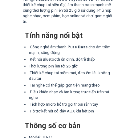
thiết kế chụp tai hiện đại, âm thanh bass mạnh mẽ
cùng thời lượng pin lên tới 25 giờ sử dụng. Phù hợp
nghe nhạc, xem phim, học online và chơi game giải
trí.
Tính năng nổi bật
Công nghệ âm thanh
Pure Bass
cho âm trầm
mạnh, sống động
Kết nối Bluetooth ổn định, độ trễ thấp
Thời lượng pin lên tới
25 giờ
Thiết kế chụp tai mềm mại, đeo êm lâu không
đau tai
Tai nghe có thể gập gọn tiện mang theo
Điều khiển nhạc và âm lượng trực tiếp trên tai
nghe
Tích hợp micro hỗ trợ gọi thoại rảnh tay
Hỗ trợ kết nối có dây AUX khi hết pin
Thông số cơ bản
Model: TD-11