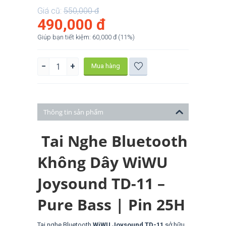
Giá cũ:
550,000
đ
490,000
đ
Giúp bạn tiết kiệm:
60,000
đ
(
11
%)
−
+
Mua hàng
Thông tin sản phẩm
Tai Nghe Bluetooth
Không Dây WiWU
Joysound TD-11 –
Pure Bass | Pin 25H
Tai nghe Bluetooth
WiWU Joysound TD-11
sở hữu