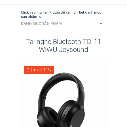
Click vào mũi tên ˅ dưới để xem chi tiết danh mục
sản phẩm ↘
DANH MỤC SẢN PHẨM
Tai nghe Bluetooth TD-11
WiWU Joysound
Giảm giá 11%