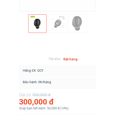
Tồn kho: :
Đặt hàng
Hãng SX: QCY
Bảo hành: 06 tháng
Giá cũ:
350,000
đ
300,000
đ
Giúp bạn tiết kiệm:
50,000
đ
(
14
%)