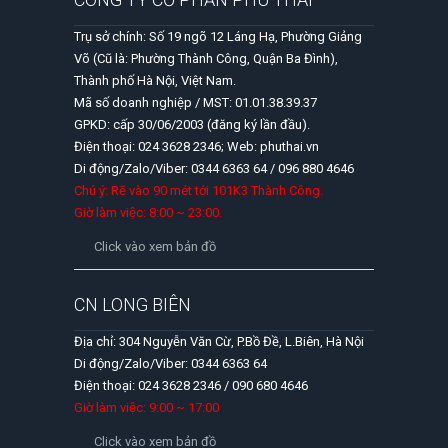
Trụ sở chính: Số 19 ngõ 12 Láng Hạ, Phường Giảng
Võ (Cũ là: Phường Thành Công, Quận Ba Đình),
Thành phố Hà Nội, Việt Nam.
Mã số doanh nghiệp / MST: 01.01.38.39.37
GPKD: cấp 30/06/2003 (đăng ký lần đầu).
Điện thoại: 024 3628 2346; Web: phuthai.vn
Di động/Zalo/Viber: 0344 6363 64 / 096 880 4646
Chú ý: Rẽ vào 90 mét tới 101K3 Thành Công.
Giờ làm việc: 8:00 ~ 23:00.
Click vào xem bản đồ
CN LONG BIÊN
Địa chỉ: 304 Nguyễn Văn Cừ, P.Bồ Đề, L.Biên, Hà Nội
Di động/Zalo/Viber: 0344 6363 64
Điện thoại: 024 3628 2346 / 090 680 4646
Giờ làm việc: 9:00 ~ 17:00
Click vào xem bản đồ