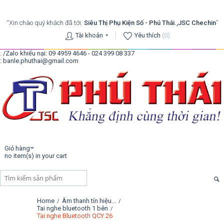
“Xin chào quý khách đã tới:
Siêu Thị Phụ Kiện Số - Phú Thái.,JSC Chechin
”
Tài khoản
Yêu thích
(0)
. /Zalo khiếu nại: 09 4959 4646 - 024 399 08 337
: banle.phuthai@gmail.com
Giỏ hàng
no item(s) in your cart
Home
Âm thanh tín hiệu...
/
/
Tai nghe bluetooth 1 bên
/
Tai nghe Bluetooth QCY 26