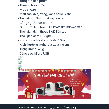
Thông tin sản phẩm:
- Thương hiệu: QCY
- Model: Q26
- Màu sắc: đen, trắng, xanh chuối, xanh.
- Tính năng: đàm thoại, nghe nhạc,
- Công nghệ bluetooth: 4.1
- Giao thức bluetooth: HFP/A2DP/HSP/AVRCP
- Thời gian đàm thoại: 3 giờ liên tục
- Thời gian sạc: 1 - 2 giờ
- Khoảng cách kết nối tối đa: 10 m
- Kích thước tai nghe: 3 x 2.3 x 1.8 cm
- Trọng lượng: 4.9g
- Cổng sạc: Micro USB
CÔNG TY CỔ PHẦN PHÚ THÁI