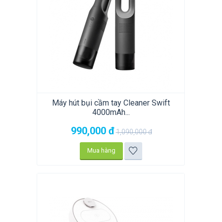
Máy hút bụi cầm tay Cleaner Swift
4000mAh...
990,000
đ
1,090,000
đ
Mua hàng