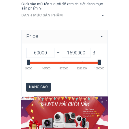
Click vào mũi tên ˅ dưới để xem chi tiết danh mục
sản phẩm ↘
DANH MỤC SẢN PHẨM
Price
–
đ
60000
467500
875000
1282500
1690000
NÂNG CAO