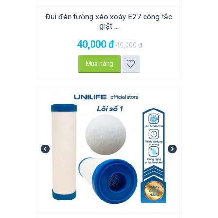
Đui đèn tường xéo xoáy E27 công tắc
giật ...
40,000
đ
49,000
đ
Mua hàng