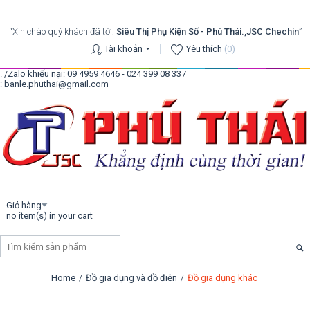
“Xin chào quý khách đã tới:
Siêu Thị Phụ Kiện Số - Phú Thái.,JSC Chechin
”
Tài khoản
Yêu thích
(0)
. /Zalo khiếu nại: 09 4959 4646 - 024 399 08 337
: banle.phuthai@gmail.com
Giỏ hàng
no item(s) in your cart
Home
Đồ gia dụng và đồ điện
Đồ gia dụng khác
/
/