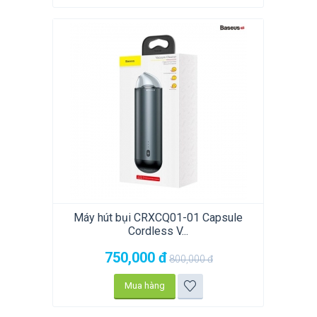
Máy hút bụi CRXCQ01-01 Capsule
Cordless V...
750,000
đ
800,000
đ
Mua hàng