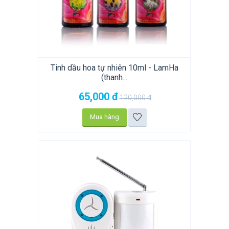
Tinh dầu hoa tự nhiên 10ml - LamHa
(thanh...
65,000
đ
120,000
đ
Mua hàng