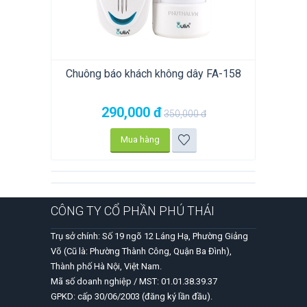
Chuông báo khách không dây FA-158
290,000
đ
350,000
đ
Mua hàng
CÔNG TY CỔ PHẦN PHÚ THÁI
Trụ sở chính: Số 19 ngõ 12 Láng Hạ, Phường Giảng
Võ (Cũ là: Phường Thành Công, Quận Ba Đình),
Thành phố Hà Nội, Việt Nam.
Mã số doanh nghiệp / MST: 01.01.38.39.37
GPKD: cấp 30/06/2003 (đăng ký lần đầu).