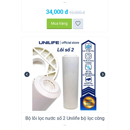
...
34,000
đ
49,000
đ
Mua hàng
Bộ lõi lọc nước số 2 Unilife bộ lọc công
...