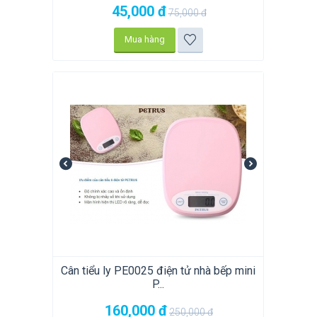
45,000
đ
75,000
đ
Mua hàng
Cân tiểu ly PE0025 điện tử nhà bếp mini
P...
160,000
đ
250,000
đ