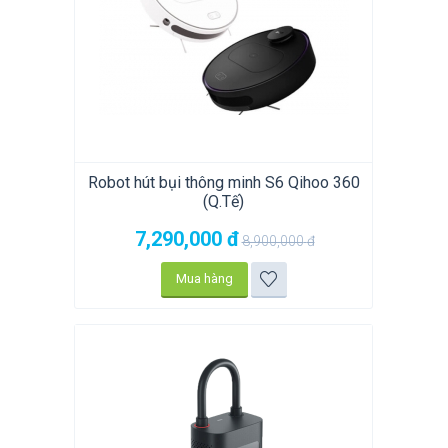
Robot hút bụi thông minh S6 Qihoo 360
(Q.Tế)
7,290,000
đ
8,900,000
đ
Mua hàng