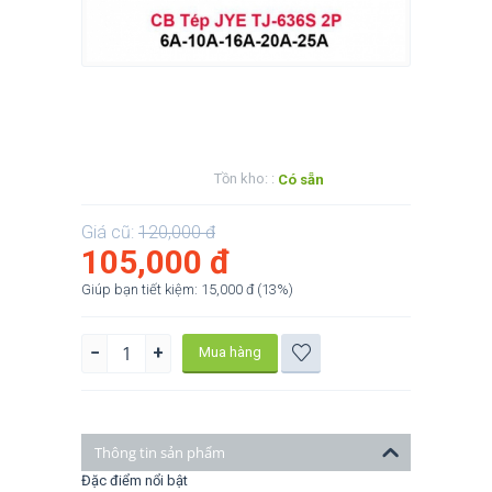
Tồn kho: :
Có sẵn
Giá cũ:
120,000
đ
105,000
đ
Giúp bạn tiết kiệm:
15,000
đ
(
13
%)
−
+
Mua hàng
Thông tin sản phẩm
Đặc điểm nổi bật