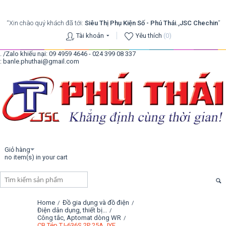
“Xin chào quý khách đã tới:
Siêu Thị Phụ Kiện Số - Phú Thái.,JSC Chechin
”
Tài khoản
Yêu thích
(0)
. /Zalo khiếu nại: 09 4959 4646 - 024 399 08 337
: banle.phuthai@gmail.com
Giỏ hàng
no item(s) in your cart
Home
Đồ gia dụng và đồ điện
/
/
Điện dân dụng, thiết bị...
/
Công tắc, Aptomat dòng WR
/
CB Tép TJ-636S 2P 25A JYE