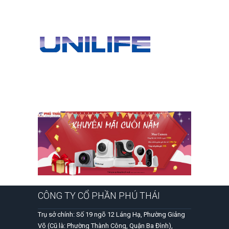
CÔNG TY CỔ PHẦN PHÚ THÁI
Trụ sở chính: Số 19 ngõ 12 Láng Hạ, Phường Giảng
Võ (Cũ là: Phường Thành Công, Quận Ba Đình),