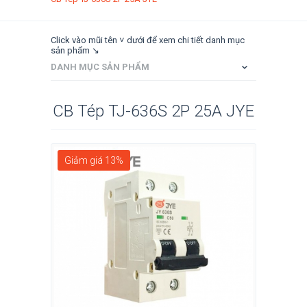
Click vào mũi tên ˅ dưới để xem chi tiết danh mục
sản phẩm ↘
DANH MỤC SẢN PHẨM
CB Tép TJ-636S 2P 25A JYE
Giảm giá 13%