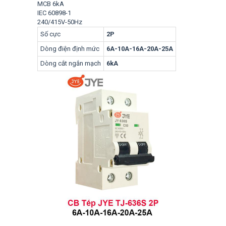
MCB 6kA
IEC 60898-1
240/415V-50Hz
Số cực
2P
Dòng điện định mức
6A-10A-16A-20A-25A
Dòng cắt ngắn mạch
6kA