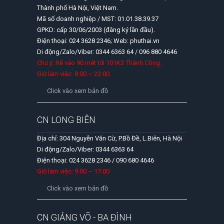
Thành phố Hà Nội, Việt Nam.
Mã số doanh nghiệp / MST: 01.01.38.39.37
GPKD: cấp 30/06/2003 (đăng ký lần đầu).
Điện thoại: 024 3628 2346; Web: phuthai.vn
Di động/Zalo/Viber: 0344 6363 64 / 096 880 4646
Chú ý: Rẽ vào 90 mét tới 101K3 Thành Công.
Giờ làm việc: 8:00 ~ 23:00.
Click vào xem bản đồ
CN LONG BIÊN
Địa chỉ: 304 Nguyễn Văn Cừ, P.Bồ Đề, L.Biên, Hà Nội
Di động/Zalo/Viber: 0344 6363 64
Điện thoại: 024 3628 2346 / 090 680 4646
Giờ làm việc: 9:00 ~ 17:00
Click vào xem bản đồ
CN GIẢNG VÕ - BA ĐÌNH