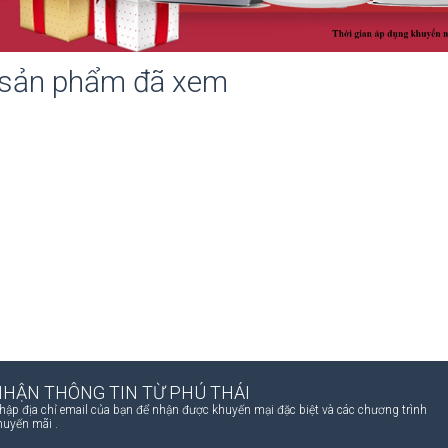
 sản phẩm đã xem
NHẬN THÔNG TIN TỪ PHÚ THÁI
hập địa chỉ email của bạn để nhận được khuyến mại đặc biệt và các chương trình
huyến mãi .