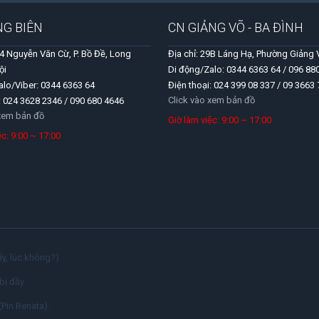
NG BIÊN
CN GIẢNG VÕ - BA ĐÌNH
04 Nguyễn Văn Cừ, P. Bồ Đề, Long
Địa chỉ: 29B Láng Hạ, Phường Giảng 
ội
Di động/Zalo: 0344 6363 64 / 096 88
alo/Viber: 0344 6363 64
Điện thoại: 024 399 08 337 / 09 3663
Click vào xem bản đồ
: 024 3628 2346 / 090 680 4646
 xem bản đồ
Giờ làm việc: 9:00 ~ 17:00
iệc: 9:00 ~ 17:00
y, lúc không?)
bị đầy
(Pin Renata).