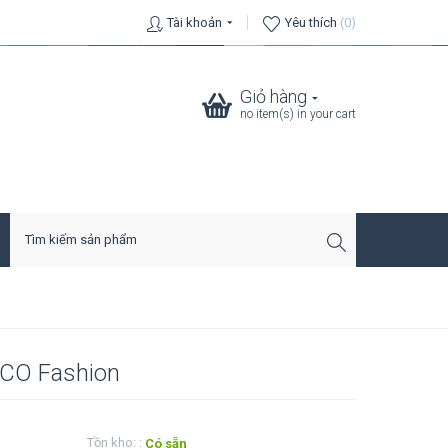
Tài khoản
Yêu thích
(0)
Giỏ hàng
no item(s) in your cart
OCO Fashion
Tồn kho: :
Có sẵn