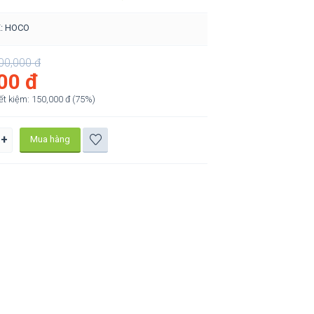
X: HOCO
00,000
đ
00
đ
ết kiệm:
150,000
đ
(
75
%)
+
Mua hàng