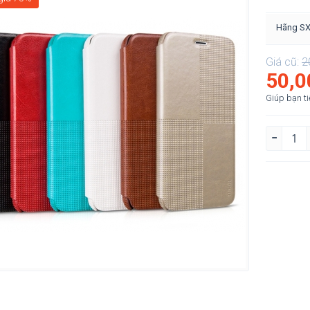
Hãng S
Giá cũ:
2
50,0
Giúp bạn ti
−