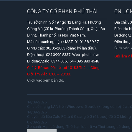
CÔNG TY CỔ PHẦN PHÚ THÁI
CN: LO
Trụ sở chính: Số 19 ngõ 12 Láng Hạ, Phường
Địa chỉ: 3
Giảng Võ (Cũ là: Phường Thành Công, Quận Ba
Biên, Hà N
Đình), Thành phố Hà Nội, Việt Nam.
Di động/Z
Mã số doanh nghiệp / MST: 01.01.38.39.37
Điện thoại
Click vào
GPKD cấp: 30/06/2003 (đăng ký lần đầu).
Điện thoại: 024 3990 8337; Web: phuthai.vn
Giờ làm v
Di động/Zalo: 0344 6363 64 - 096 880 4646
Chú ý: Rẽ vào 90 mét tới 101K3 Thành Công.
Giờ làm việc: 8:00 ~ 23:00.
Click vào xem bản đồ.
14/09/2025
Chia sẻ mạng LAN trên Windows: 5 bước (không còn bị lúc thấ
14/09/2025
Chuyển dữ liệu Zalo PC từ ổ C sang ổ G (6 bước) để ổ C không 
07/09/2025
So sánh: Hạn sử dụng, Thời hạn lưu trữ và Thời lượng sử dụng 