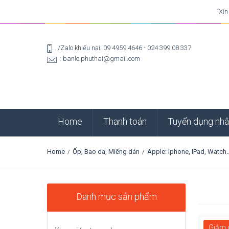
“Xin
. /Zalo khiếu nại: 09 4959 4646 - 024 399 08 337
: banle.phuthai@gmail.com
Home
Thanh toán
Tuyển dụng nhâ
Home
Ốp, Bao da, Miếng dán
Apple: Iphone, IPad, Watch..
/
/
Danh mục sản phẩm
Giảm 