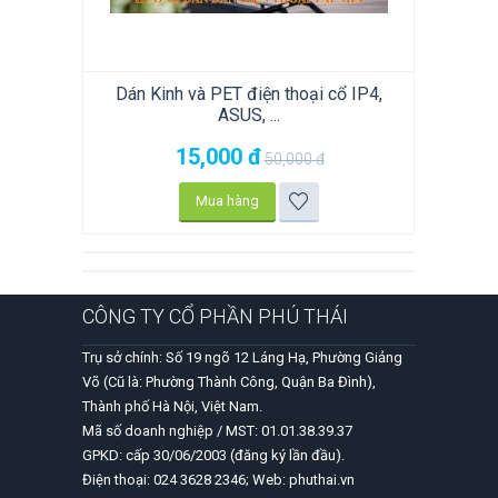
Dán Kinh và PET điện thoại cổ IP4,
ASUS, ...
15,000
đ
50,000
đ
Mua hàng
CÔNG TY CỔ PHẦN PHÚ THÁI
Trụ sở chính: Số 19 ngõ 12 Láng Hạ, Phường Giảng
Võ (Cũ là: Phường Thành Công, Quận Ba Đình),
Thành phố Hà Nội, Việt Nam.
Mã số doanh nghiệp / MST: 01.01.38.39.37
GPKD: cấp 30/06/2003 (đăng ký lần đầu).
Điện thoại: 024 3628 2346; Web: phuthai.vn