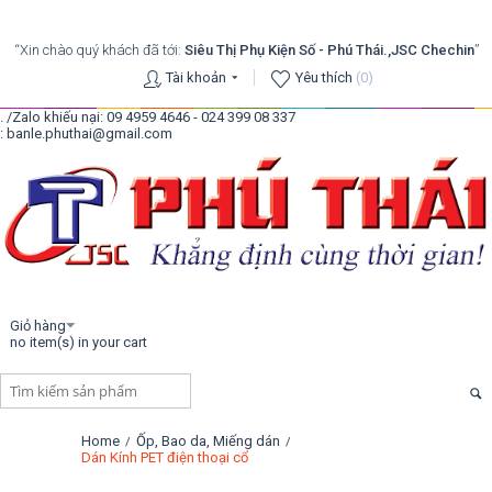
“Xin chào quý khách đã tới:
Siêu Thị Phụ Kiện Số - Phú Thái.,JSC Chechin
”
Tài khoản
Yêu thích
(0)
. /Zalo khiếu nại: 09 4959 4646 - 024 399 08 337
: banle.phuthai@gmail.com
Giỏ hàng
no item(s) in your cart
Home
Ốp, Bao da, Miếng dán
/
/
Dán Kính PET điện thoại cổ