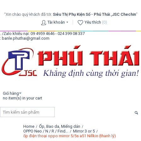
“Xin chào quý khách đã tới:
Siêu Thị Phụ Kiện Số - Phú Thái.,JSC Chechin
”
Tài khoản
Yêu thích
(0)
. /Zalo khiếu nại: 09 4959 4646 - 024 399 08 337
: banle.phuthai@gmail.com
Giỏ hàng
no item(s) in your cart
Home
Ốp, Bao da, Miếng dán
/
/
OPPO Neo / N / R / Find...
Mirror 3 or 5
/
/
ốp điện thoại oppo mirror 5/5s a51 Nillkin (thanh lý)