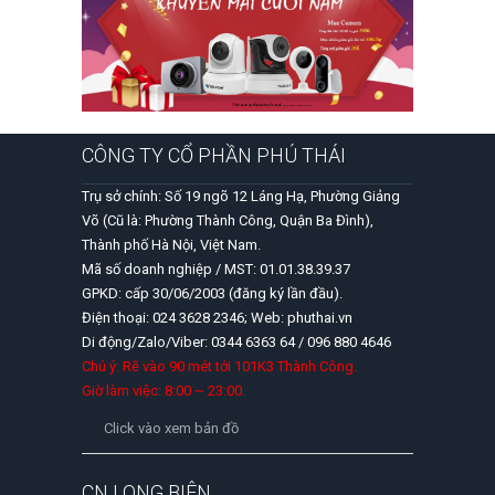
CÔNG TY CỔ PHẦN PHÚ THÁI
Trụ sở chính: Số 19 ngõ 12 Láng Hạ, Phường Giảng
Võ (Cũ là: Phường Thành Công, Quận Ba Đình),
Thành phố Hà Nội, Việt Nam.
Mã số doanh nghiệp / MST: 01.01.38.39.37
GPKD: cấp 30/06/2003 (đăng ký lần đầu).
Điện thoại: 024 3628 2346; Web: phuthai.vn
Di động/Zalo/Viber: 0344 6363 64 / 096 880 4646
Chú ý: Rẽ vào 90 mét tới 101K3 Thành Công.
Giờ làm việc: 8:00 ~ 23:00.
Click vào xem bản đồ
CN LONG BIÊN