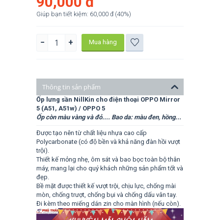
90,000
đ
Giúp bạn tiết kiệm:
60,000
đ
(
40
%)
−
+
Mua hàng
Thông tin sản phẩm
Ốp lưng sần NillKin cho điện thoại OPPO Mirror
5 (A51, A51w) / OPPO 5
Ốp còn màu vàng và đỏ.... Bao da: màu đen, hồng...
Được tạo nên từ chất liệu nhựa cao cấp
Polycarbonate (có độ bền và khả năng đàn hồi vượt
trội).
Thiết kế mỏng nhẹ, ôm sát và bao bọc toàn bộ thân
máy, mang lại cho quý khách những sản phẩm tốt và
đẹp.
Bề mặt được thiết kế vượt trội, chịu lực, chống mài
mòn, chống trượt, chống bụi và chống dấu vân tay.
Đi kèm theo miếng dán zin cho màn hình (nếu còn).