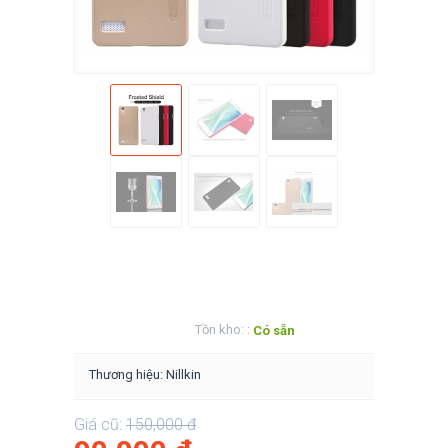
Tồn kho: :
Có sẵn
Thương hiệu: Nillkin
Giá cũ:
150,000
đ