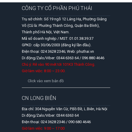
CÔNG TY CỔ PHẦN PHÚ THÁI
Trụ sở chính: Số 19 ngõ 12 Láng Hạ, Phường Giảng
Võ (Cũ là: Phường Thành Công, Quận Ba Đình),
Thành phố Hà Nội, Việt Nam.
Mã số doanh nghiệp / MST: 01.01.38.39.37
GPKD: cấp 30/06/2003 (đăng ký lần đầu).
Điện thoại: 024 3628 2346; Web: phuthai.vn
Di động/Zalo/Viber: 0344 6363 64 / 096 880 4646
Chú ý: Rẽ vào 90 mét tới 101K3 Thành Công.
Giờ làm việc: 8:00 ~ 23:00.
Click vào xem bản đồ
CN LONG BIÊN
Địa chỉ: 304 Nguyễn Văn Cừ, P.Bồ Đề, L.Biên, Hà Nội
Di động/Zalo/Viber: 0344 6363 64
Điện thoại: 024 3628 2346 / 090 680 4646
Giờ làm việc: 9:00 ~ 17:00