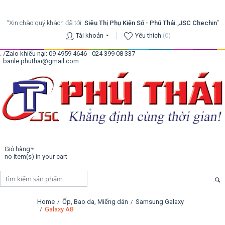
“Xin chào quý khách đã tới:
Siêu Thị Phụ Kiện Số - Phú Thái.,JSC Chechin
”
Tài khoản
Yêu thích
(0)
. /Zalo khiếu nại: 09 4959 4646 - 024 399 08 337
: banle.phuthai@gmail.com
Giỏ hàng
no item(s) in your cart
Home
Ốp, Bao da, Miếng dán
Samsung Galaxy
/
/
Galaxy A8
/