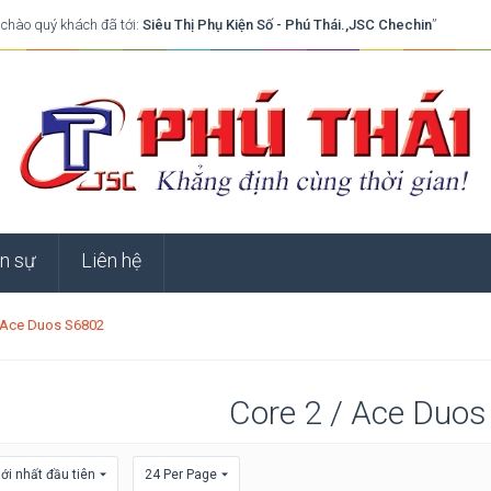
 chào quý khách đã tới:
Siêu Thị Phụ Kiện Số - Phú Thái.,JSC Chechin
”
n sự
Liên hệ
/ Ace Duos S6802
Core 2 / Ace Duo
i nhất đầu tiên
24 Per Page