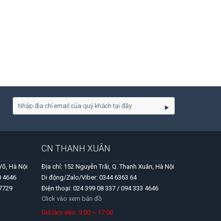
CN THANH XUÂN
Võ, Hà Nội
Địa chỉ: 152 Nguyễn Trãi, Q. Thanh Xuân, Hà Nội
0 4646
Di động/Zalo/Viber: 0344 6363 64
 7729
Điện thoại: 024 399 08 337 / 094 333 4646
Click vào xem bản đồ
Giờ làm việc: 9:00 ~ 17:00