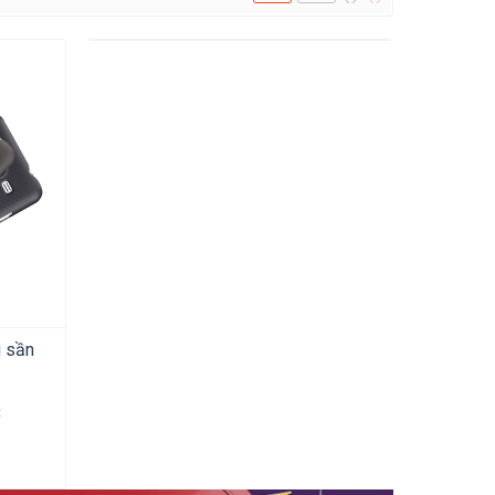
u sần
đ