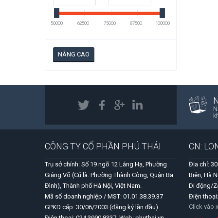
50000
62500
75000
87500
100000
NÂNG CAO
N
k
CÔNG TY CỔ PHẦN PHÚ THÁI
CN: LO
Trụ sở chính: Số 19 ngõ 12 Láng Hạ, Phường
Địa chỉ: 3
Giảng Võ (Cũ là: Phường Thành Công, Quận Ba
Biên, Hà N
Đình), Thành phố Hà Nội, Việt Nam.
Di động/Z
Mã số doanh nghiệp / MST: 01.01.38.39.37
Điện thoại
Click vào
GPKD cấp: 30/06/2003 (đăng ký lần đầu).
Điện thoại: 024 3990 8337; Web: phuthai.vn