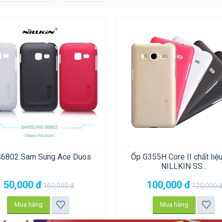
S6802 Sam Sung Ace Duos
Ốp G355H Core II chất liệ
NILLKIN SS...
50,000
đ
100,000
đ
150,000
đ
120,000
Mua hàng
Mua hàng