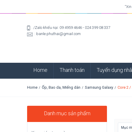
“Xin
. /Zalo khiếu nại: 09 4959 4646 - 024 399 08 337
: banle.phuthai@gmail.com
Home
Thanh toán
Tuyển dụng nhâ
Home
Ốp, Bao da, Miếng dán
Samsung Galaxy
Core 2 
/
/
/
Danh mục sản phẩm
Mục mớ