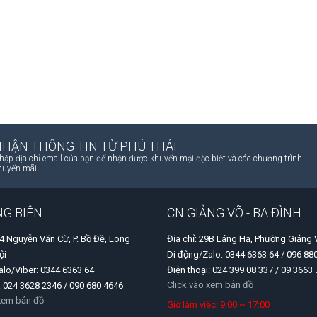
NHẬN THÔNG TIN TỪ PHÚ THÁI
hập địa chỉ email của bạn để nhận được khuyến mại đặc biệt và các chương trình
huyến mãi .
NG BIÊN
CN GIẢNG VÕ - BA ĐÌNH
04 Nguyễn Văn Cừ, P. Bồ Đề, Long
Địa chỉ: 29B Láng Hạ, Phường Giảng 
ội
Di động/Zalo: 0344 6363 64 / 096 88
alo/Viber: 0344 6363 64
Điện thoại: 024 399 08 337 / 09 3663
Click vào xem bản đồ
: 024 3628 2346 / 090 680 4646
 xem bản đồ
Giờ làm việc: 9:00 ~ 17:00