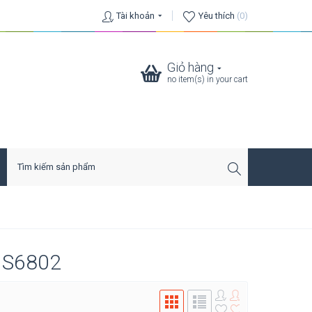
Tài khoản
Yêu thích
(0)
Giỏ hàng
no item(s) in your cart
s S6802