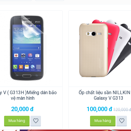
y V ( G313H )Miếng dán bảo
Ốp chất liệu sần NILLKIN
vệ màn hình
Galaxy V G313
20,000
đ
100,000
đ
120,000
Mua hàng
Mua hàng