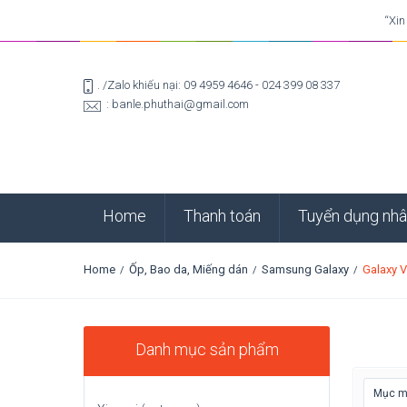
“Xin
. /Zalo khiếu nại: 09 4959 4646 - 024 399 08 337
: banle.phuthai@gmail.com
Home
Thanh toán
Tuyển dụng nhâ
Home
Ốp, Bao da, Miếng dán
Samsung Galaxy
Galaxy V
/
/
/
Danh mục sản phẩm
Mục mớ