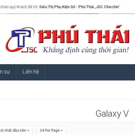
 chào quý khách đã tới:
Siêu Thị Phụ Kiện Số - Phú Thái.,JSC Chechin
”
n sự
Liên hệ
Galaxy V
i nhất đầu tiên
24 Per Page