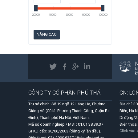
20000
40000
60000
80000
100000
NÂNG CAO
N
k
CÔNG TY CỔ PHẦN PHÚ THÁI
CN: LO
Trụ sở chính: Số 19 ngõ 12 Láng Hạ, Phường
Địa chỉ: 3
Giảng Võ (Cũ là: Phường Thành Công, Quận Ba
Biên, Hà N
Đình), Thành phố Hà Nội, Việt Nam.
Di động/Z
Mã số doanh nghiệp / MST: 01.01.38.39.37
Điện thoại
Click vào
GPKD cấp: 30/06/2003 (đăng ký lần đầu).
Điện thoại: 024 3990 8337; Web: phuthai.vn