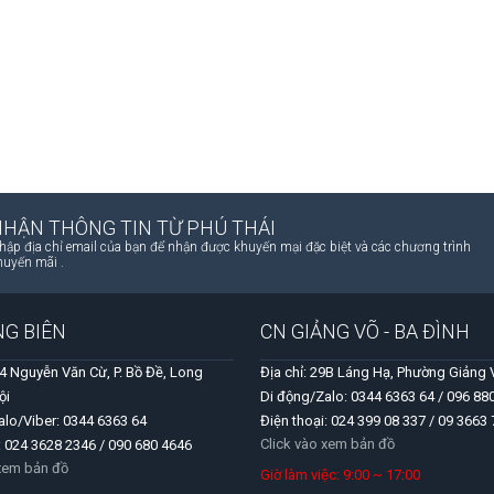
NHẬN THÔNG TIN TỪ PHÚ THÁI
hập địa chỉ email của bạn để nhận được khuyến mại đặc biệt và các chương trình
huyến mãi .
NG BIÊN
CN GIẢNG VÕ - BA ĐÌNH
04 Nguyễn Văn Cừ, P. Bồ Đề, Long
Địa chỉ: 29B Láng Hạ, Phường Giảng 
ội
Di động/Zalo: 0344 6363 64 / 096 88
alo/Viber: 0344 6363 64
Điện thoại: 024 399 08 337 / 09 3663
Click vào xem bản đồ
: 024 3628 2346 / 090 680 4646
 xem bản đồ
Giờ làm việc: 9:00 ~ 17:00