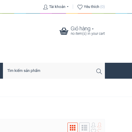
Tài khoản
Yêu thích
(0)
Giỏ hàng
no item(s) in your cart