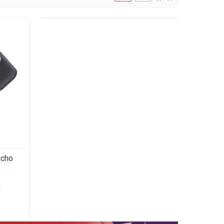
 cho
đ