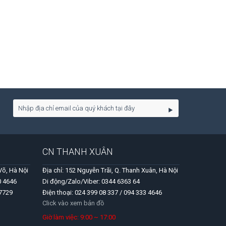
CN THANH XUÂN
Võ, Hà Nội
Địa chỉ: 152 Nguyễn Trãi, Q. Thanh Xuân, Hà Nội
0 4646
Di động/Zalo/Viber: 0344 6363 64
 7729
Điện thoại: 024 399 08 337 / 094 333 4646
Click vào xem bản đồ
Giờ làm việc: 9:00 ~ 17:00