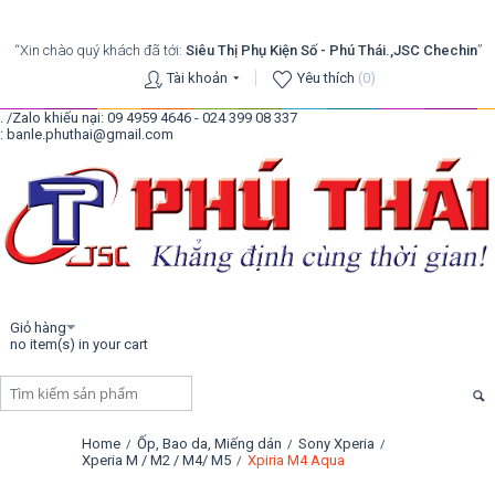
“Xin chào quý khách đã tới:
Siêu Thị Phụ Kiện Số - Phú Thái.,JSC Chechin
”
Tài khoản
Yêu thích
(0)
. /Zalo khiếu nại: 09 4959 4646 - 024 399 08 337
: banle.phuthai@gmail.com
Giỏ hàng
no item(s) in your cart
Home
Ốp, Bao da, Miếng dán
Sony Xperia
/
/
/
Xperia M / M2 / M4/ M5
Xpiria M4 Aqua
/