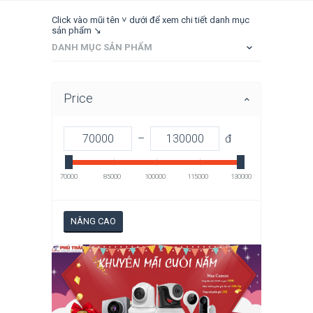
Click vào mũi tên ˅ dưới để xem chi tiết danh mục
sản phẩm ↘
DANH MỤC SẢN PHẨM
Price
–
đ
70000
85000
100000
115000
130000
NÂNG CAO