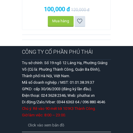
100,000
đ
120,000
đ
Mua hàng
CÔNG TY CỔ PHẦN PHÚ THÁI
Trụ sở chính: Số 19 ngõ 12 Láng Hạ, Phường Giảng
Võ (Cũ là: Phường Thành Công, Quận Ba Đình),
Thành phố Hà Nội, Việt Nam.
Mã số doanh nghiệp / MST: 01.01.38.39.37
GPKD: cấp 30/06/2003 (đăng ký lần đầu).
Điện thoại: 024 3628 2346; Web: phuthai.vn
Di động/Zalo/Viber: 0344 6363 64 / 096 880 4646
Chú ý: Rẽ vào 90 mét tới 101K3 Thành Công.
Giờ làm việc: 8:00 ~ 23:00.
Click vào xem bản đồ