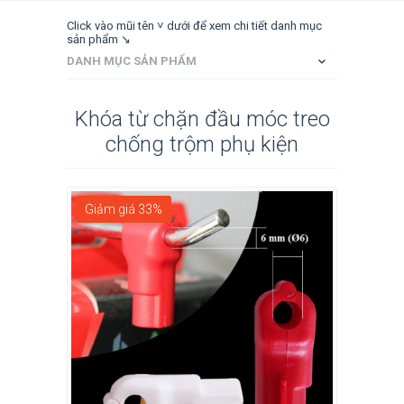
Click vào mũi tên ˅ dưới để xem chi tiết danh mục
sản phẩm ↘
DANH MỤC SẢN PHẨM
Khóa từ chặn đầu móc treo
chống trộm phụ kiện
Giảm giá 33%