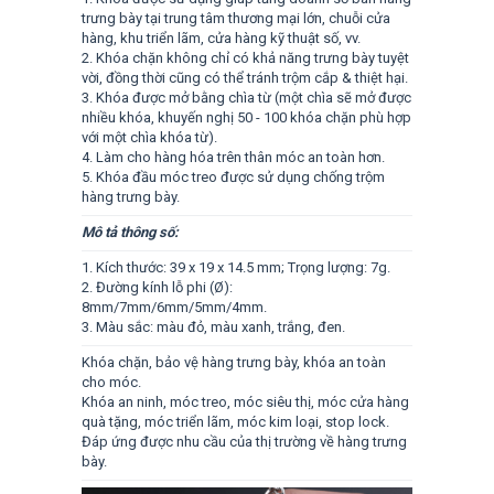
trưng bày tại trung tâm thương mại lớn, chuỗi cửa
hàng, khu triển lãm, cửa hàng kỹ thuật số, vv.
2. Khóa chặn không chỉ có khả năng trưng bày tuyệt
vời, đồng thời cũng có thể tránh trộm cắp & thiệt hại.
3. Khóa được mở bằng chìa từ (một chìa sẽ mở được
nhiều khóa, khuyến nghị 50 - 100 khóa chặn phù hợp
với một chìa khóa từ).
4. Làm cho hàng hóa trên thân móc an toàn hơn.
5. Khóa đầu móc treo được sử dụng chống trộm
hàng trưng bày.
Mô tả thông số:
1. Kích thước: 39 x 19 x 14.5 mm; Trọng lượng: 7g.
2. Đường kính lỗ phi (Ø):
8mm/7mm/6mm/5mm/4mm.
3. Màu sắc: màu đỏ, màu xanh, trắng, đen.
Khóa chặn, bảo vệ hàng trưng bày, khóa an toàn
cho móc.
Khóa an ninh, móc treo, móc siêu thị, móc cửa hàng
quà tặng, móc triển lãm, móc kim loại, stop lock.
Đáp ứng được nhu cầu của thị trường về hàng trưng
bày.