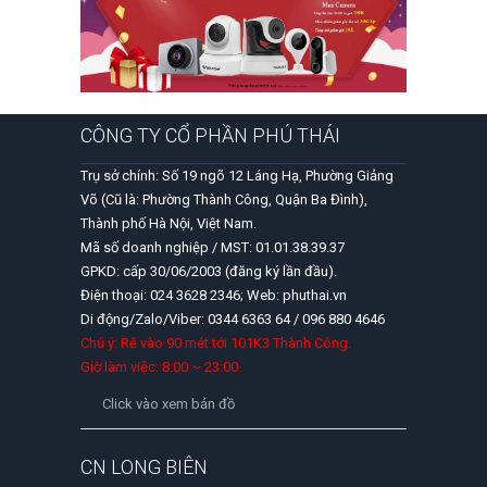
CÔNG TY CỔ PHẦN PHÚ THÁI
Trụ sở chính: Số 19 ngõ 12 Láng Hạ, Phường Giảng
Võ (Cũ là: Phường Thành Công, Quận Ba Đình),
Thành phố Hà Nội, Việt Nam.
Mã số doanh nghiệp / MST: 01.01.38.39.37
GPKD: cấp 30/06/2003 (đăng ký lần đầu).
Điện thoại: 024 3628 2346; Web: phuthai.vn
Di động/Zalo/Viber: 0344 6363 64 / 096 880 4646
Chú ý: Rẽ vào 90 mét tới 101K3 Thành Công.
Giờ làm việc: 8:00 ~ 23:00.
Click vào xem bản đồ
CN LONG BIÊN