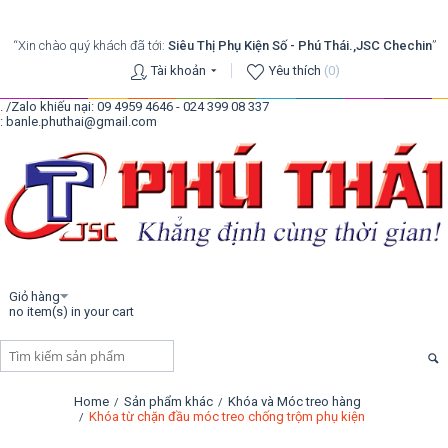
“Xin chào quý khách đã tới:
Siêu Thị Phụ Kiện Số - Phú Thái.,JSC Chechin
”
Tài khoản
Yêu thích
(0)
. /Zalo khiếu nại: 09 4959 4646 - 024 399 08 337
: banle.phuthai@gmail.com
Giỏ hàng
no item(s) in your cart
Home
Sản phẩm khác
Khóa và Móc treo hàng
/
/
Khóa từ chặn đầu móc treo chống trộm phụ kiện
/