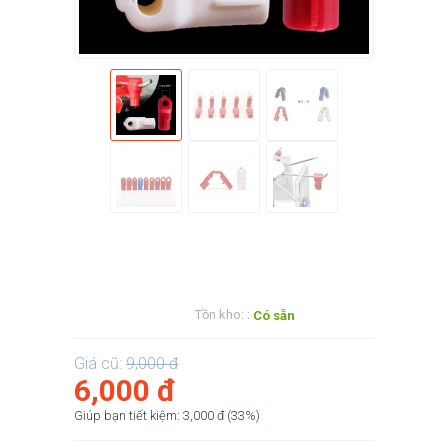
Tồn kho: :
Có sẵn
Giá cũ:
9,000
đ
6,000
đ
Giúp bạn tiết kiệm:
3,000
đ
(
33
%)