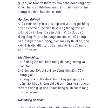
giữa sự an toàn và thẩm mỹ cho hàng hóa trưng bày.
Khách hàng có thể thoải mái trải nghiệm sản phẩm
nhưng vẫn đảm bảo tính an toàn.
Áp dụng đối với:
Khóa chặn chủ yếu là phù hợp cho vỉ đóng gói hàng
hóa nó có thể được hiển thị của hệ thống treo an
toàn bảo vệ hàng hóa sản phẩm. Khóa được sử
dụng rộng rãi tại: các trung tâm siêu thị, cửa hàng
bán lẻ điện thoại di động, điện máy, kỹ thuật số, phụ
kiện, linh kiện điện tử... cửa hàng tiện ích, đồ trang
sức, đồ trẻ em...
Ưu điểm chính:
1) Dễ dàng lắp ráp, hoạt động dễ dàng, mang và
chặt chẽ.
2) Giảm của 50% chi phí lao động, tiết kiệm 70%
không gian.
3) Hàng hoá có thể được trưng bày gọn gàng và
ngăn nắp, khóa không chỉ giữ gìn hàng hoá trong an
toàn mà còn giúp cho khách hàng quan sát rõ ràng
trong nháy mắt.
Các thông tin khác:
1. Khóa được sử dụng giúp tăng doanh số bán hàng