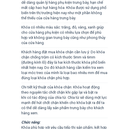
dễ dàng quản lý hàng phụ kiện trưng bày, hạn chế
mất cắp hao hụt hàng hóa. Khóa được sử dụng phổ
biến trên thị trường hiện nay như một phần không
thể thiếu của cửa hàng trưng bày.
Khóa có nhiều màu sắc: trắng, đỏ, vàng, xanh giúp
cho cửa hàng phụ kiện có nhiều lựa chọn để phù
hợp với không gian trưng bày cũng như phong thủy
của cửa hàng.
Khách hàng đặt mua khóa chặn cần lưu ý: Do khóa
chặn chống trộm có kích thước 5mm và 6mm
(đường kính lỗ) đây là hai kích thước khóa phổ biến
nhất hiện nay. Do đó khách hàng cần kiểm tra xem
loại móc treo của mình là loại bao nhiêu mm để mua
đúng loại khóa chặn phù hợp.
Chi tiết kỹ thuật của khóa chặn: Khóa hoạt động
theo nguyên tắc chốt chặn khi gập lại và bật ra
khi có tác động của chìa từ. Chìa từ sẽ dùng một lực
mạnh để hút chốt chặn khiến cho khóa bật ra để ta
có thể dễ dàng lấy sản phẩm trưng bày cho khách
hàng xem.
Chức năng:
Khóa phù hợp với yêu cầu tiếp thị sản phẩm, kết hợp