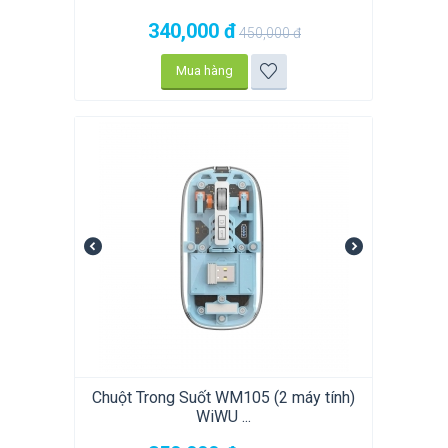
340,000
đ
450,000
đ
Mua hàng
Chuột Trong Suốt WM105 (2 máy tính)
WiWU ...