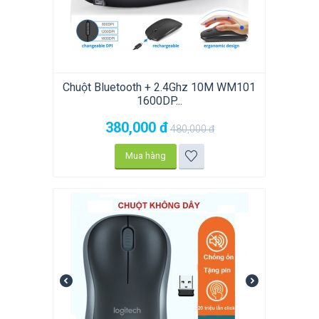
Chuột Bluetooth + 2.4Ghz 10M WM101
1600DP...
380,000
đ
480,000
đ
Mua hàng