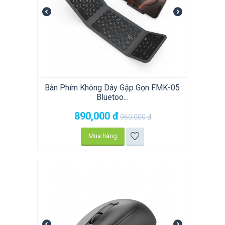
Bàn Phím Không Dây Gập Gọn FMK-05
Bluetoo...
890,000
đ
960,000
đ
Mua hàng