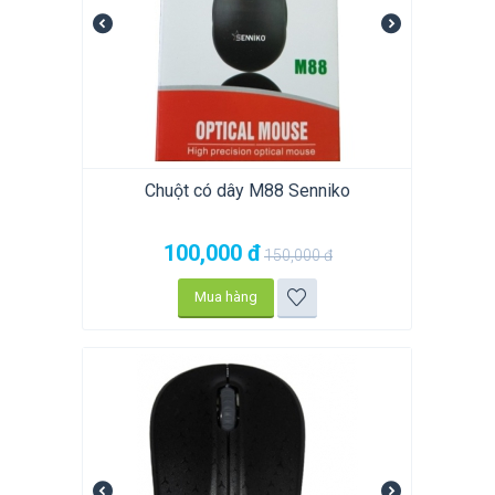
Chuột có dây M88 Senniko
100,000
đ
150,000
đ
Mua hàng