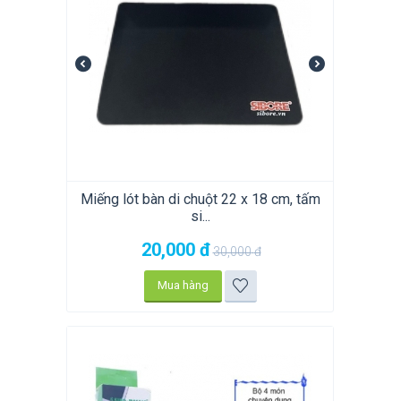
Miếng lót bàn di chuột 22 x 18 cm, tấm
si...
20,000
đ
30,000
đ
Mua hàng