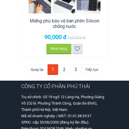
Miếng phủ bảo vệ bàn phím Silicon
chống nước
90,000
đ
150,000
đ
Mua hàng
1
2
3
Quay lại
Tiếp tục
CÔNG TY CỔ PHẦN PHÚ THÁI
Trụ sở chính: Số 19 ngõ 12 Láng Hạ, Phường Giảng
Võ (Cũ là: Phường Thành Công, Quận Ba Đình),
Thành phố Hà Nội, Việt Nam.
Mã số doanh nghiệp / MST: 01.01.38.39.37
GPKD: cấp 30/06/2003 (đăng ký lần đầu).
Điện thoại: 024 3628 2346; Web: phuthai.vn