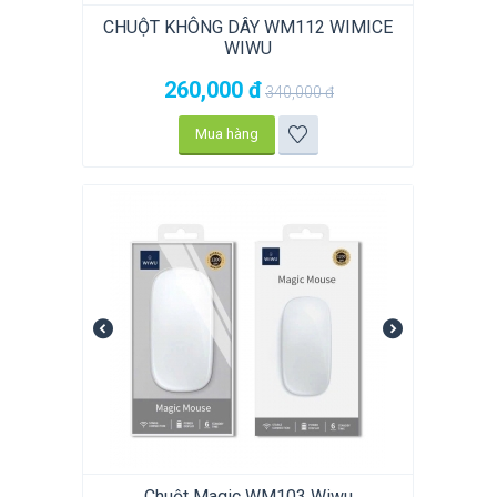
CHUỘT KHÔNG DÂY WM112 WIMICE
WIWU
260,000
đ
340,000
đ
Mua hàng
Chuột Magic WM103 Wiwu