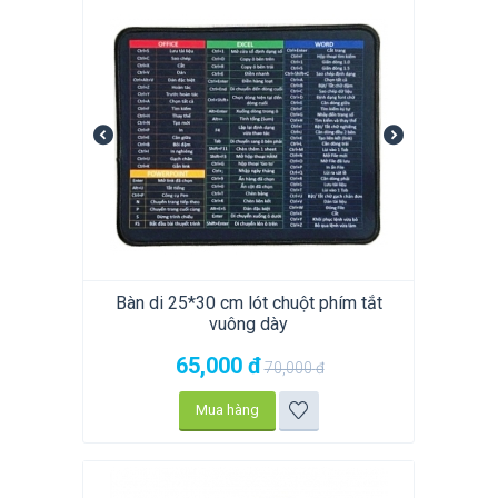
Bàn di 25*30 cm lót chuột phím tắt
vuông dày
65,000
đ
70,000
đ
Mua hàng