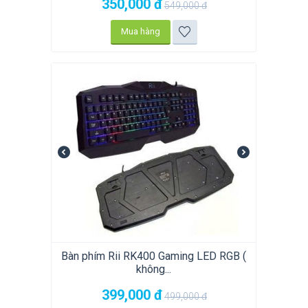
350,000
đ
549,000
đ
Mua hàng
Bàn phím Rii RK400 Gaming LED RGB (
không...
399,000
đ
499,000
đ