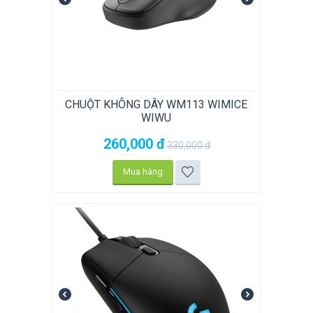
CHUỘT KHÔNG DÂY WM113 WIMICE
WIWU
260,000
đ
330,000
đ
Mua hàng