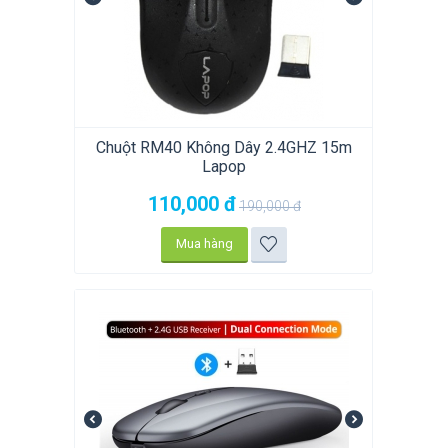
Chuột RM40 Không Dây 2.4GHZ 15m
Lapop
110,000
đ
190,000
đ
Mua hàng