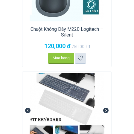
Chuột Không Dây M220 Logitech –
Silent
120,000
đ
250,000
đ
Mua hàng