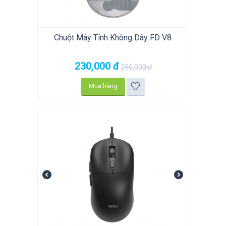
Chuột Máy Tính Không Dây FD V8
230,000
đ
290,000
đ
Mua hàng