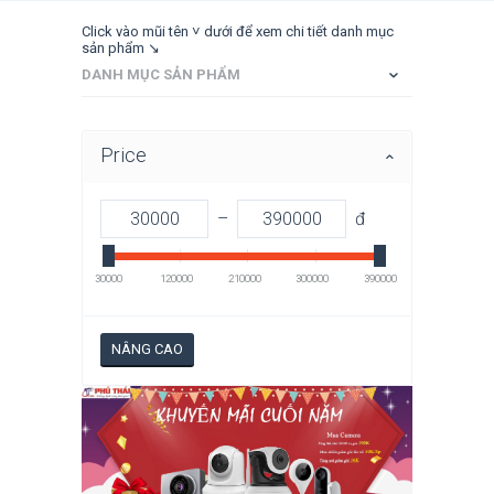
Click vào mũi tên ˅ dưới để xem chi tiết danh mục
sản phẩm ↘
DANH MỤC SẢN PHẨM
Price
–
đ
30000
120000
210000
300000
390000
NÂNG CAO