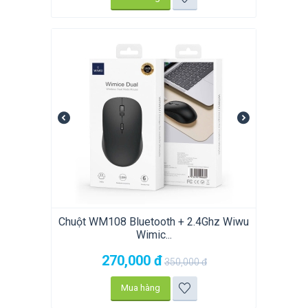
Chuột WM108 Bluetooth + 2.4Ghz Wiwu
Wimic...
270,000
đ
350,000
đ
Mua hàng