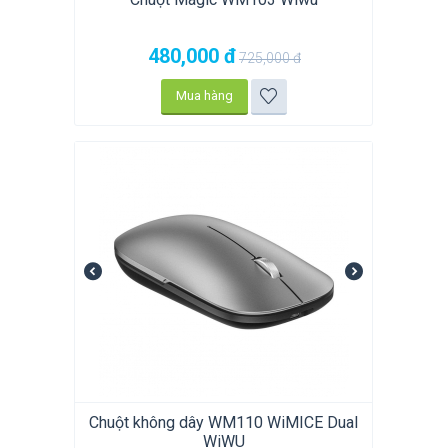
480,000
đ
725,000
đ
Mua hàng
Chuột không dây WM110 WiMICE Dual
WiWU