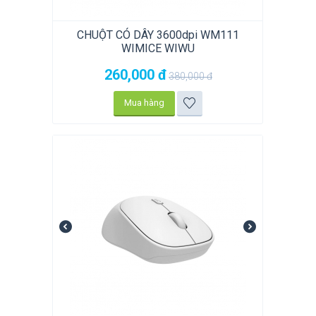
CHUỘT CÓ DÂY 3600dpi WM111
WIMICE WIWU
260,000
đ
380,000
đ
Mua hàng