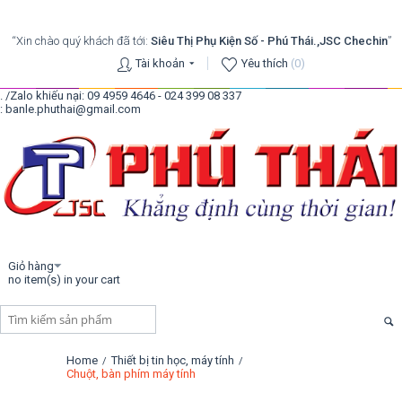
“Xin chào quý khách đã tới:
Siêu Thị Phụ Kiện Số - Phú Thái.,JSC Chechin
”
Tài khoản
Yêu thích
(0)
. /Zalo khiếu nại: 09 4959 4646 - 024 399 08 337
: banle.phuthai@gmail.com
Giỏ hàng
no item(s) in your cart
Home
Thiết bị tin học, máy tính
/
/
Chuột, bàn phím máy tính