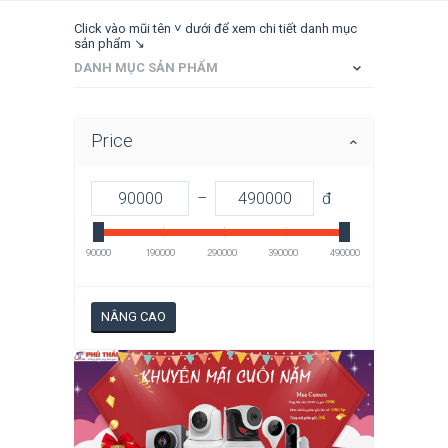
Click vào mũi tên ˅ dưới để xem chi tiết danh mục
sản phẩm ↘
DANH MỤC SẢN PHẨM
Price
–
đ
90000
190000
290000
390000
490000
NÂNG CAO