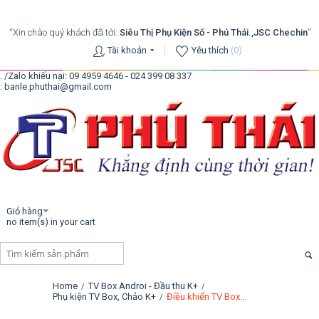
“Xin chào quý khách đã tới:
Siêu Thị Phụ Kiện Số - Phú Thái.,JSC Chechin
”
Tài khoản
Yêu thích
(0)
. /Zalo khiếu nại: 09 4959 4646 - 024 399 08 337
: banle.phuthai@gmail.com
Giỏ hàng
no item(s) in your cart
Home
TV Box Androi - Đầu thu K+
/
/
Phụ kiện TV Box, Chảo K+
Điều khiển TV Box...
/