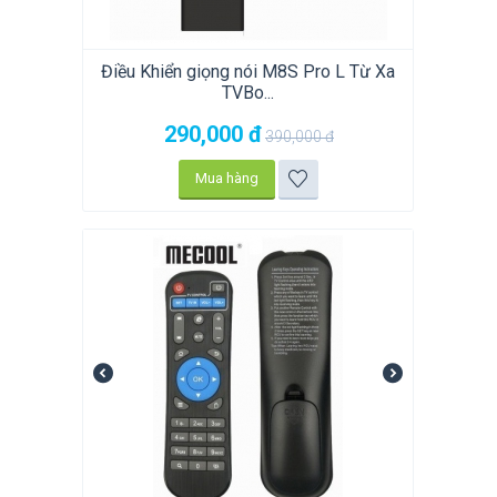
Điều Khiển giọng nói M8S Pro L Từ Xa
TVBo...
290,000
đ
390,000
đ
Mua hàng