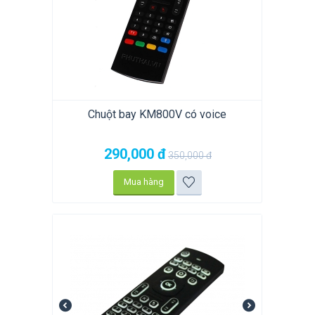
Chuột bay KM800V có voice
290,000
đ
350,000
đ
Mua hàng