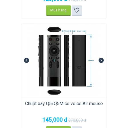
Mua hàng
Chuột bay Q5/Q5M có voice Air mouse
145,000
đ
370,000
đ