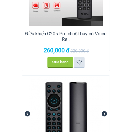
Điều khiển G20s Pro chuột bay có Voice
Re...
260,000
đ
320,000
đ
Mua hàng