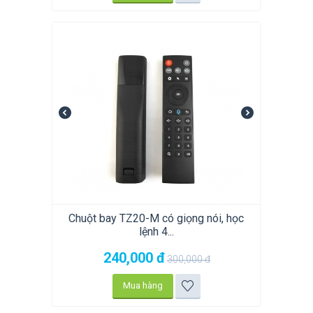
Chuột bay TZ20-M có giọng nói, học
lệnh 4...
240,000
đ
300,000
đ
Mua hàng