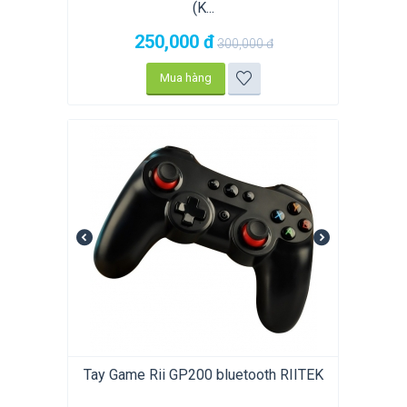
(K...
250,000
đ
300,000
đ
Mua hàng
Tay Game Rii GP200 bluetooth RIITEK