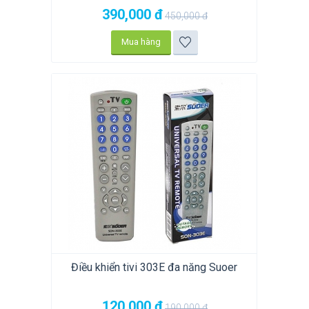
390,000
đ
450,000
đ
Mua hàng
Điều khiển tivi 303E đa năng Suoer
120,000
đ
190,000
đ