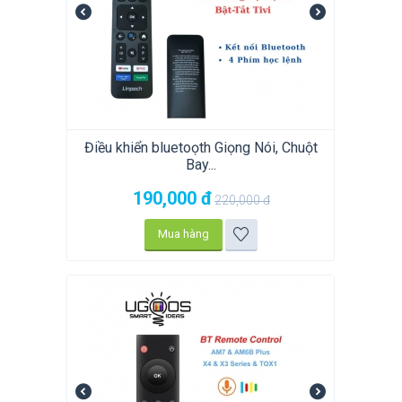
Điều khiển bluetoọth Giọng Nói, Chuột
Bay...
190,000
đ
220,000
đ
Mua hàng