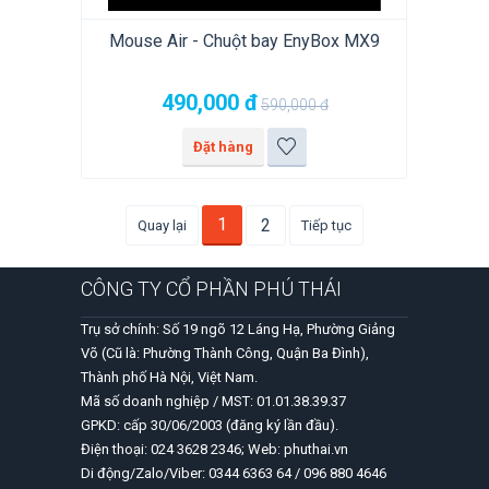
Mouse Air - Chuột bay EnyBox MX9
490,000
đ
590,000
đ
Đặt hàng
1
2
Quay lại
Tiếp tục
CÔNG TY CỔ PHẦN PHÚ THÁI
Trụ sở chính: Số 19 ngõ 12 Láng Hạ, Phường Giảng
Võ (Cũ là: Phường Thành Công, Quận Ba Đình),
Thành phố Hà Nội, Việt Nam.
Mã số doanh nghiệp / MST: 01.01.38.39.37
GPKD: cấp 30/06/2003 (đăng ký lần đầu).
Điện thoại: 024 3628 2346; Web: phuthai.vn
Di động/Zalo/Viber: 0344 6363 64 / 096 880 4646