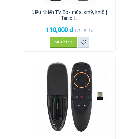
Điều Khiển TV Box m8s, km9, km8 |
Tanix t...
110,000
đ
120,000
đ
Mua hàng