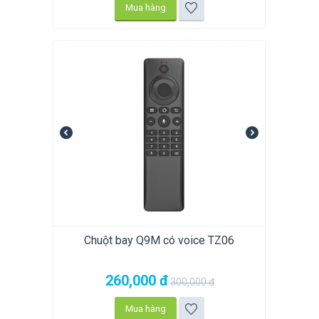
Mua hàng
Chuột bay Q9M có voice TZ06
260,000
đ
300,000
đ
Mua hàng