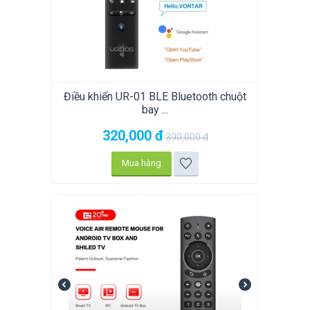
Điều khiển UR-01 BLE Bluetooth chuột
bay ...
320,000
đ
390,000
đ
Mua hàng