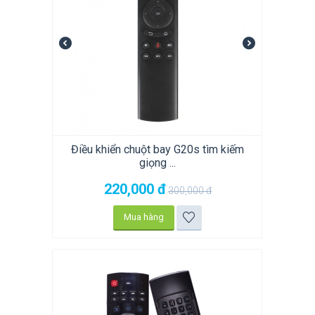
Điều khiển chuột bay G20s tìm kiếm
giọng ...
220,000
đ
300,000
đ
Mua hàng