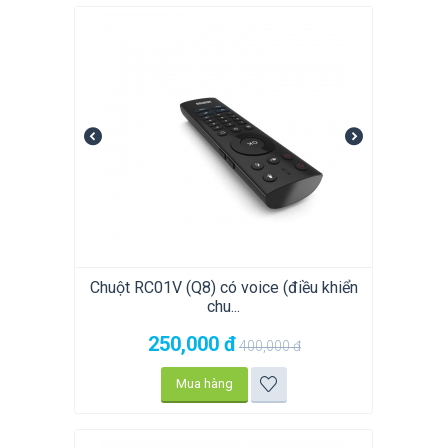
Chuột RC01V (Q8) có voice (điều khiển
chu...
250,000
đ
400,000
đ
Mua hàng