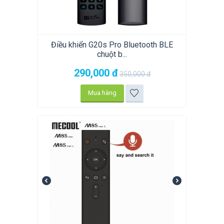
Điều khiển G20s Pro Bluetooth BLE
chuột b...
290,000
đ
350,000
đ
Mua hàng