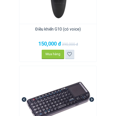
Điều khiển G10 (có voice)
150,000
đ
390,000
đ
Mua hàng