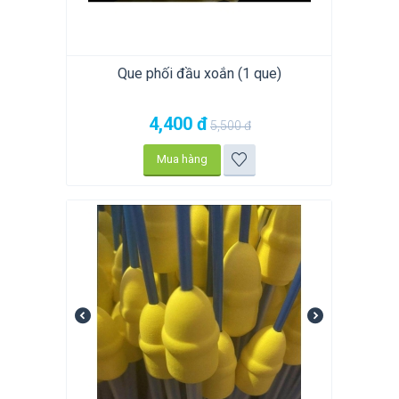
Que phối đầu xoắn (1 que)
4,400
đ
5,500
đ
Mua hàng