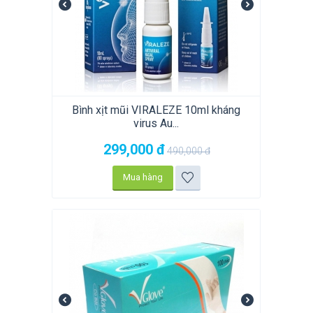
Bình xịt mũi VIRALEZE 10ml kháng
virus Au...
299,000
đ
490,000
đ
Mua hàng