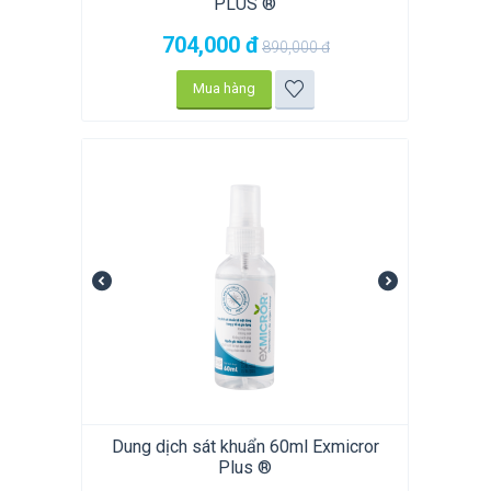
PLUS ®
704,000
đ
890,000
đ
Mua hàng
Dung dịch sát khuẩn 60ml Exmicror
Plus ®