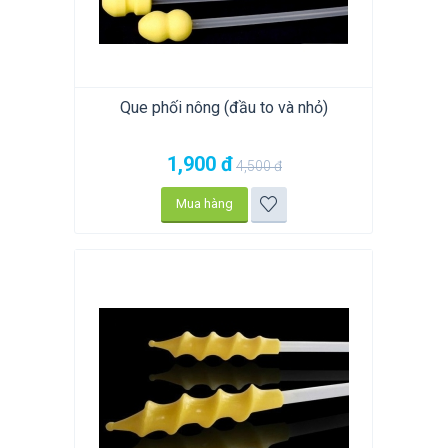
Que phối nông (đầu to và nhỏ)
1,900
đ
4,500
đ
Mua hàng