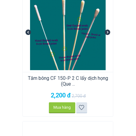
Tăm bông CF 150-P 2 C lấy dịch họng
(Que ...
2,200
đ
2,700
đ
Mua hàng