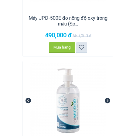
Máy JPD-500E đo nồng độ oxy trong
máu (Sp...
490,000
đ
650,000
đ
Mua hàng