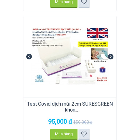
Mua hàng
Test Covid dịch mũi 2cm SURESCREEN
- khôn...
95,000
đ
150,000
đ
Mua hàng