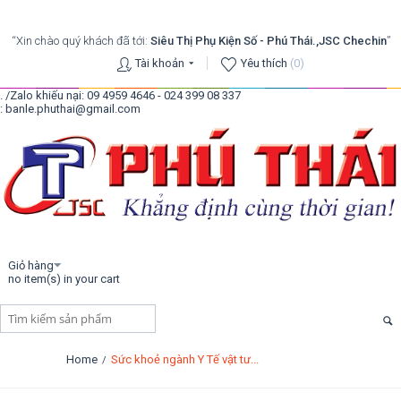
“Xin chào quý khách đã tới:
Siêu Thị Phụ Kiện Số - Phú Thái.,JSC Chechin
”
Tài khoản
Yêu thích
(0)
. /Zalo khiếu nại: 09 4959 4646 - 024 399 08 337
: banle.phuthai@gmail.com
Giỏ hàng
no item(s) in your cart
Home
Sức khoẻ ngành Y Tế vật tư...
/