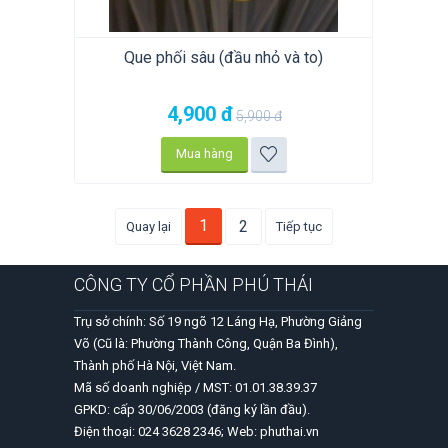
Que phối sâu (đầu nhỏ và to)
4,900
đ
5,900
đ
Mua hàng
1
2
Quay lại
Tiếp tục
CÔNG TY CỔ PHẦN PHÚ THÁI
Trụ sở chính: Số 19 ngõ 12 Láng Hạ, Phường Giảng
Võ (Cũ là: Phường Thành Công, Quận Ba Đình),
Thành phố Hà Nội, Việt Nam.
Mã số doanh nghiệp / MST: 01.01.38.39.37
GPKD: cấp 30/06/2003 (đăng ký lần đầu).
Điện thoại: 024 3628 2346; Web: phuthai.vn