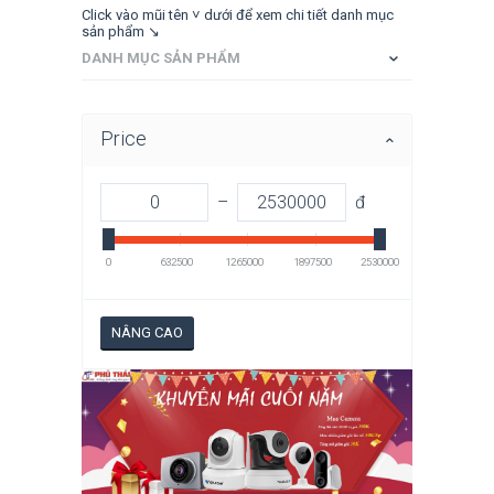
Click vào mũi tên ˅ dưới để xem chi tiết danh mục
sản phẩm ↘
DANH MỤC SẢN PHẨM
Price
–
đ
0
632500
1265000
1897500
2530000
NÂNG CAO