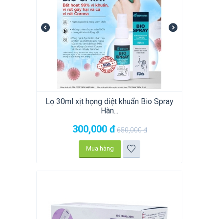
Lọ 30ml xịt họng diệt khuẩn Bio Spray
Hàn...
300,000
đ
650,000
đ
Mua hàng