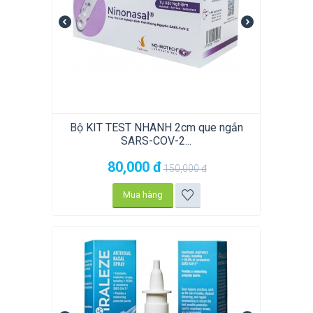
Bộ KIT TEST NHANH 2cm que ngắn
SARS-COV-2...
80,000
đ
150,000
đ
Mua hàng