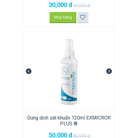
30,000
đ
50,000
đ
Mua hàng
Dung dịch sát khuẩn 120ml EXMICROR
PLUS ®
50,000
đ
80,000
đ