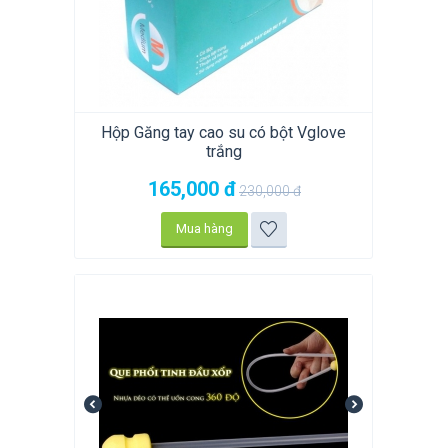
Hộp Găng tay cao su có bột Vglove
trắng
165,000
đ
230,000
đ
Mua hàng