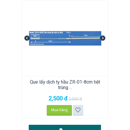
Que lấy dịch tỵ hầu ZR-01-8cm tiệt
trùng ...
2,500
đ
3,000
đ
Mua hàng