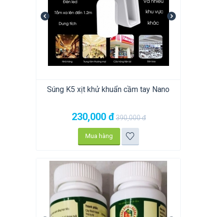
Súng K5 xịt khử khuẩn cầm tay Nano
230,000
đ
390,000
đ
Mua hàng