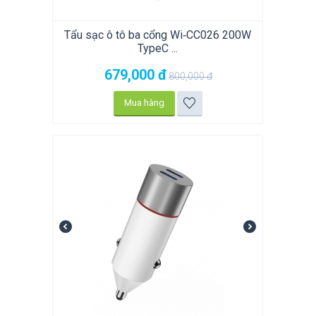
Tẩu sạc ô tô ba cổng Wi‑CC026 200W
TypeC ...
679,000
đ
800,000
đ
Mua hàng