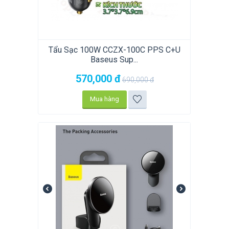
Tẩu Sạc 100W CCZX-100C PPS C+U
Baseus Sup...
570,000
đ
690,000
đ
Mua hàng