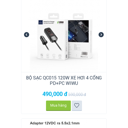
BỘ SẠC QC015 120W XE HƠI 4 CỔNG
PD+PC WIWU
490,000
đ
590,000
đ
Mua hàng