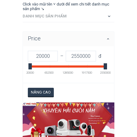
Click vào mũi tên ˅ dưới để xem chi tiết danh mục
sản phẩm ↘
DANH MỤC SẢN PHẨM
Price
–
đ
20000
652500
1285000
1917500
2550000
NÂNG CAO