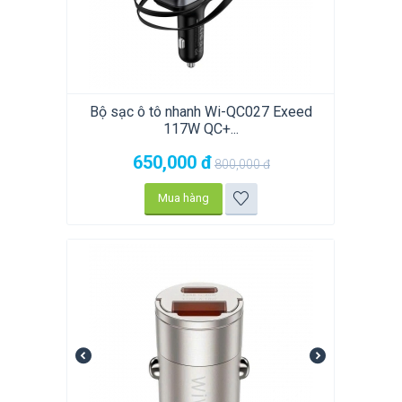
Bộ sạc ô tô nhanh Wi-QC027 Exeed
117W QC+...
650,000
đ
800,000
đ
Mua hàng