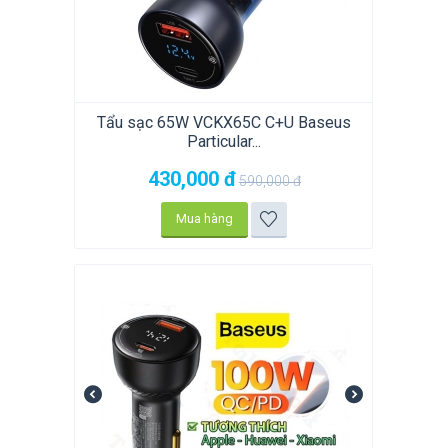
Tẩu sạc 65W VCKX65C C+U Baseus
Particular...
430,000
đ
590,000
đ
Mua hàng