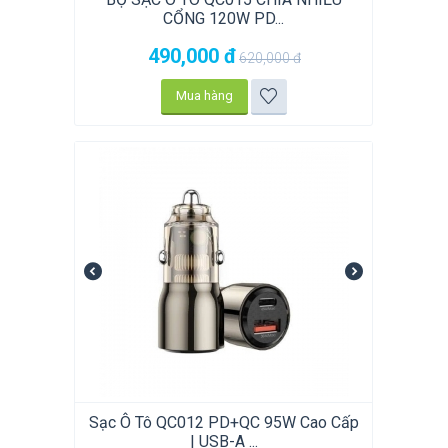
CỔNG 120W PD...
490,000
đ
620,000
đ
Mua hàng
Sạc Ô Tô QC012 PD+QC 95W Cao Cấp
| USB-A ...