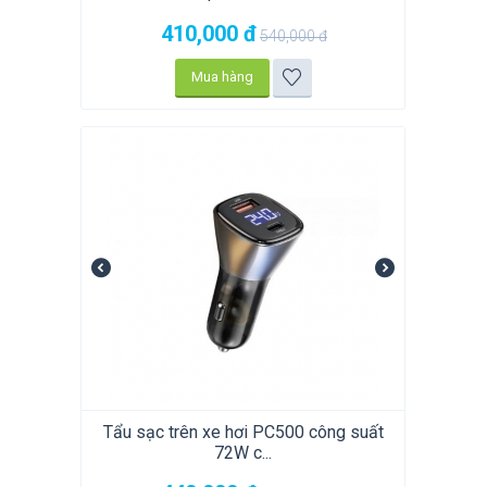
410,000
đ
540,000
đ
Mua hàng
Tẩu sạc trên xe hơi PC500 công suất
72W c...