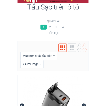
Tẩu Sạc trên ô tô
QUAY LẠI
1
2
3
4
TIẾP TỤC
Mục mới nhất đầu tiên
24 Per Page