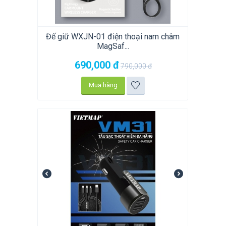
Đế giữ WXJN-01 điện thoại nam châm
MagSaf...
690,000
đ
790,000
đ
Mua hàng