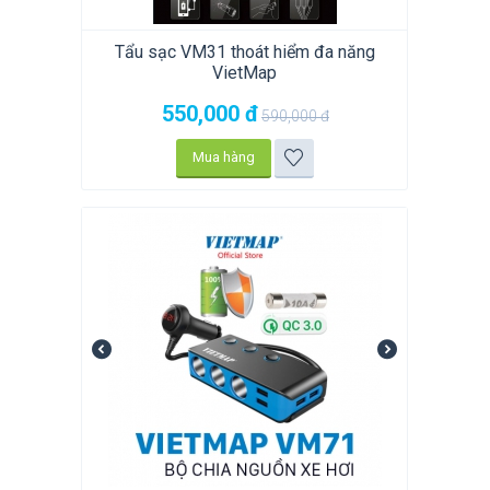
Tẩu sạc VM31 thoát hiểm đa năng
VietMap
550,000
đ
590,000
đ
Mua hàng