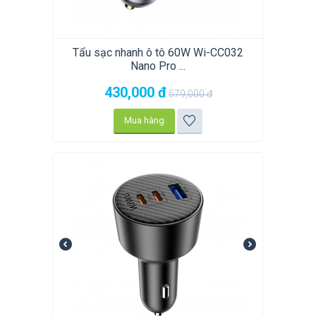
Tẩu sạc nhanh ô tô 60W Wi-CC032
Nano Pro ...
430,000
đ
579,000
đ
Mua hàng