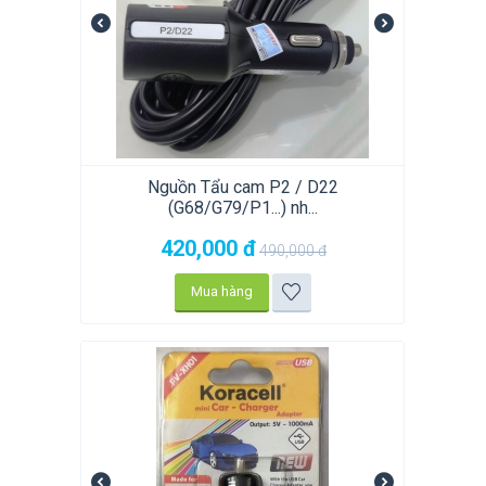
Nguồn Tẩu cam P2 / D22
(G68/G79/P1...) nh...
420,000
đ
490,000
đ
Mua hàng