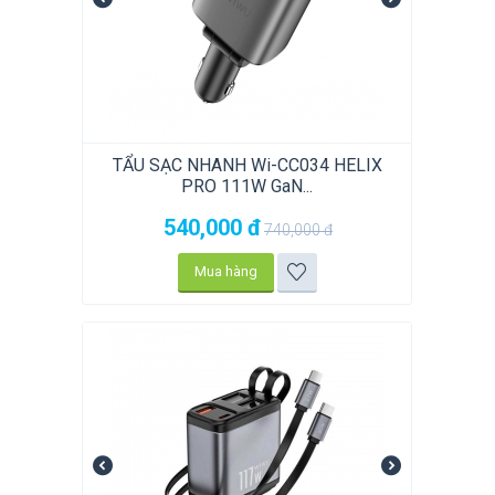
TẨU SẠC NHANH Wi-CC034 HELIX
PRO 111W GaN...
540,000
đ
740,000
đ
Mua hàng