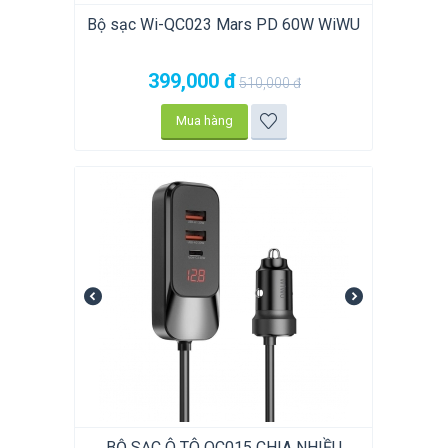
Bộ sạc Wi-QC023 Mars PD 60W WiWU
399,000
đ
510,000
đ
Mua hàng
BỘ SẠC Ô TÔ QC015 CHIA NHIỀU