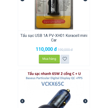
Tẩu sạc USB 1A PV-XH01 Koracell mini
Car
110,000
đ
190,000
đ
Mua hàng