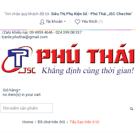
“Xin chào quý khách đã tới:
Siêu Thị Phụ Kiện Số - Phú Thái.,JSC Chechin
”
Tài khoản
Yêu thích
(0)
. /Zalo khiếu nại: 09 4959 4646 - 024 399 08 337
: banle.phuthai@gmail.com
Giỏ hàng
no item(s) in your cart
Home
Đồ chơi trên ôtô
Tẩu Sạc trên ô tô
/
/