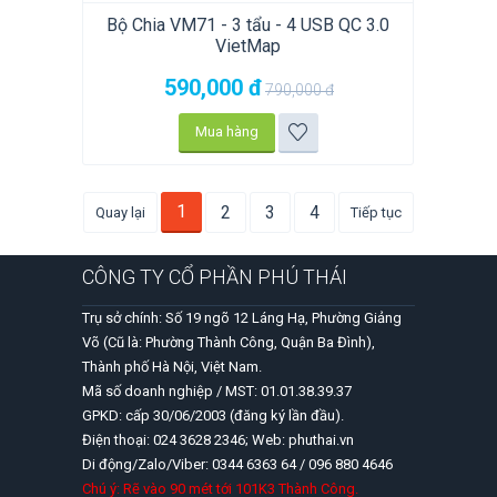
Bộ Chia VM71 - 3 tẩu - 4 USB QC 3.0
VietMap
590,000
đ
790,000
đ
Mua hàng
1
2
3
4
Quay lại
Tiếp tục
CÔNG TY CỔ PHẦN PHÚ THÁI
Trụ sở chính: Số 19 ngõ 12 Láng Hạ, Phường Giảng
Võ (Cũ là: Phường Thành Công, Quận Ba Đình),
Thành phố Hà Nội, Việt Nam.
Mã số doanh nghiệp / MST: 01.01.38.39.37
GPKD: cấp 30/06/2003 (đăng ký lần đầu).
Điện thoại: 024 3628 2346; Web: phuthai.vn
Di động/Zalo/Viber: 0344 6363 64 / 096 880 4646
Chú ý: Rẽ vào 90 mét tới 101K3 Thành Công.