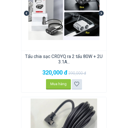
Tẩu chia sạc CRDYQ ra 2 tẩu 80W + 2U
3.1A...
320,000
đ
390,000
đ
Mua hàng