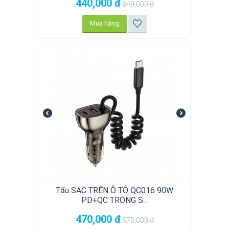
440,000
đ
549,000
đ
Mua hàng
Tẩu SẠC TRÊN Ô TÔ QC016 90W
PD+QC TRONG S...
470,000
đ
570,000
đ