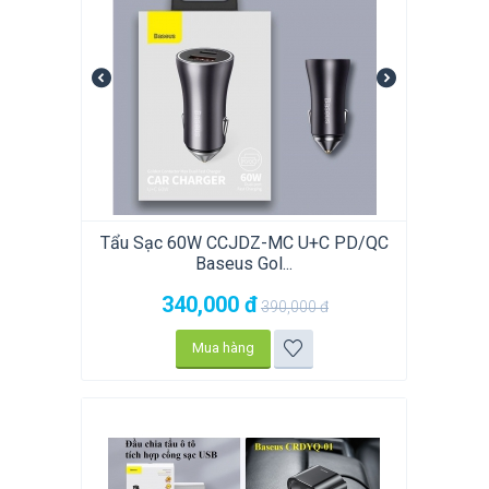
Tẩu Sạc 60W CCJDZ-MC U+C PD/QC
Baseus Gol...
340,000
đ
390,000
đ
Mua hàng