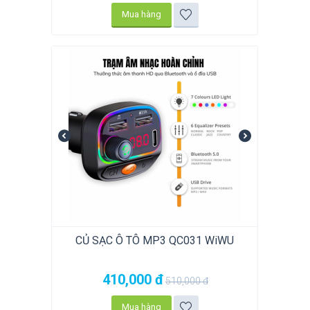
Mua hàng
CỦ SẠC Ô TÔ MP3 QC031 WiWU
410,000
đ
510,000
đ
Mua hàng