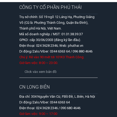
CÔNG TY CỔ PHẦN PHÚ THÁI
Trụ sở chính: Số 19 ngõ 12 Láng Hạ, Phường Giảng
Võ (Cũ là: Phường Thành Công, Quận Ba Đình),
Thành phố Hà Nội, Việt Nam.
Mã số doanh nghiệp / MST: 01.01.38.39.37
GPKD: cấp 30/06/2003 (đăng ký lần đầu).
Điện thoại: 024 3628 2346; Web: phuthai.vn
Di động/Zalo/Viber: 0344 6363 64 / 096 880 4646
Chú ý: Rẽ vào 90 mét tới 101K3 Thành Công.
Giờ làm việc: 8:00 ~ 23:00.
Click vào xem bản đồ
CN LONG BIÊN
Địa chỉ: 304 Nguyễn Văn Cừ, P.Bồ Đề, L.Biên, Hà Nội
Di động/Zalo/Viber: 0344 6363 64
Điện thoại: 024 3628 2346 / 090 680 4646
Giờ làm việc: 9:00 ~ 17:00