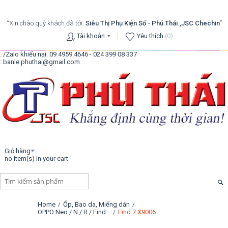
“Xin chào quý khách đã tới:
Siêu Thị Phụ Kiện Số - Phú Thái.,JSC Chechin
”
Tài khoản
Yêu thích
(0)
. /Zalo khiếu nại: 09 4959 4646 - 024 399 08 337
: banle.phuthai@gmail.com
Giỏ hàng
no item(s) in your cart
Home
Ốp, Bao da, Miếng dán
/
/
OPPO Neo / N / R / Find...
Find 7 X9006
/