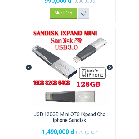
990,000
đ
1,090,000
đ
Mua hàng
USB 128GB Mini OTG iXpand Cho
Iphone Sandisk
1,490,000
đ
1,790,000
đ