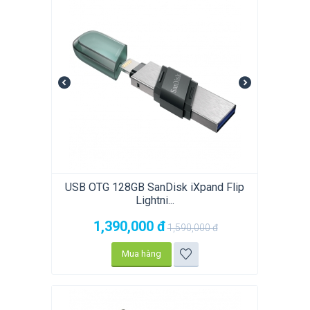
USB OTG 128GB SanDisk iXpand Flip
Lightni...
1,390,000
đ
1,590,000
đ
Mua hàng