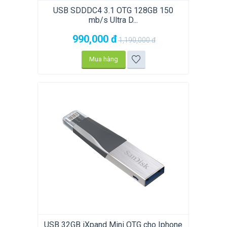
USB SDDDC4 3.1 OTG 128GB 150
mb/s Ultra D...
990,000
đ
1,190,000
đ
Mua hàng
USB 32GB iXpand Mini OTG cho Iphone