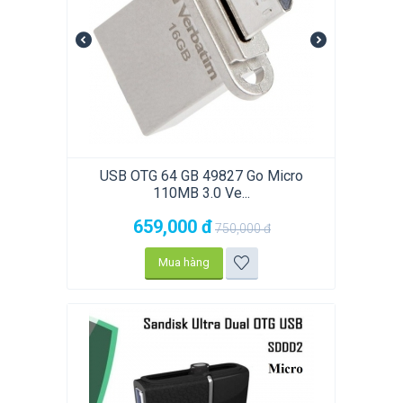
USB OTG 64 GB 49827 Go Micro
110MB 3.0 Ve...
659,000
đ
750,000
đ
Mua hàng