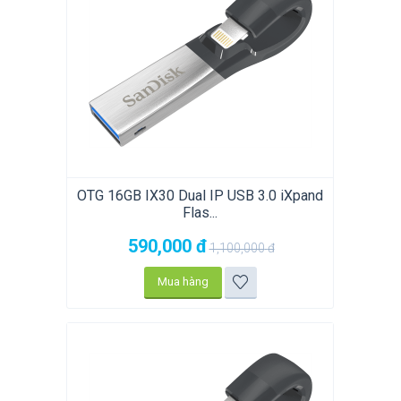
OTG 16GB IX30 Dual IP USB 3.0 iXpand
Flas...
590,000
đ
1,100,000
đ
Mua hàng