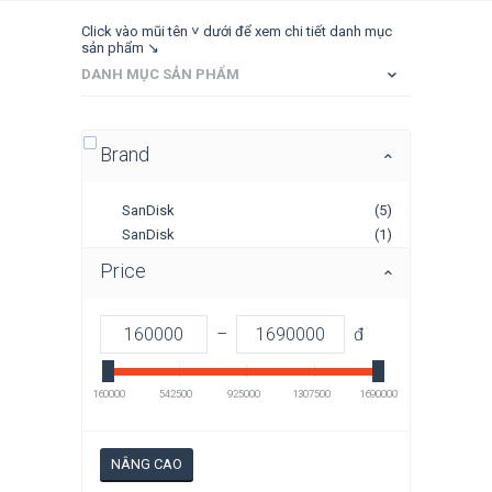
Click vào mũi tên ˅ dưới để xem chi tiết danh mục
sản phẩm ↘
DANH MỤC SẢN PHẨM
Brand
SanDisk
(5)
SanDisk
(1)
Price
–
đ
160000
542500
925000
1307500
1690000
NÂNG CAO