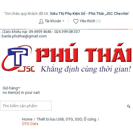
“Xin chào quý khách đã tới:
Siêu Thị Phụ Kiện Số - Phú Thái.,JSC Chechin
”
Tài khoản
Yêu thích
(0)
. /Zalo khiếu nại: 09 4959 4646 - 024 399 08 337
: banle.phuthai@gmail.com
Giỏ hàng
no item(s) in your cart
Home
Thiết bị lưu USB, OTG, SSD, Ổ cứng
/
/
OTG Data