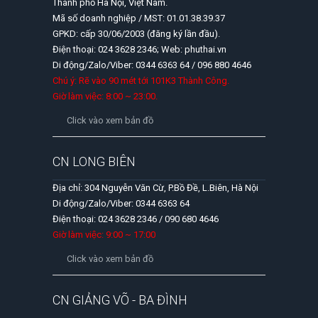
Thành phố Hà Nội, Việt Nam.
Mã số doanh nghiệp / MST: 01.01.38.39.37
GPKD: cấp 30/06/2003 (đăng ký lần đầu).
Điện thoại: 024 3628 2346; Web: phuthai.vn
Di động/Zalo/Viber: 0344 6363 64 / 096 880 4646
Chú ý: Rẽ vào 90 mét tới 101K3 Thành Công.
Giờ làm việc: 8:00 ~ 23:00.
Click vào xem bản đồ
CN LONG BIÊN
Địa chỉ: 304 Nguyễn Văn Cừ, P.Bồ Đề, L.Biên, Hà Nội
Di động/Zalo/Viber: 0344 6363 64
Điện thoại: 024 3628 2346 / 090 680 4646
Giờ làm việc: 9:00 ~ 17:00
Click vào xem bản đồ
CN GIẢNG VÕ - BA ĐÌNH