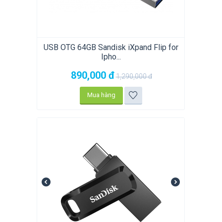
USB OTG 64GB Sandisk iXpand Flip for
Ipho...
890,000
đ
1,290,000
đ
Mua hàng