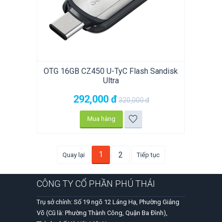
OTG 16GB CZ450 U-TyC Flash Sandisk
Ultra
292,000
đ
320,000
đ
Mua hàng
1
2
Quay lại
Tiếp tục
CÔNG TY CỔ PHẦN PHÚ THÁI
Trụ sở chính: Số 19 ngõ 12 Láng Hạ, Phường Giảng
Võ (Cũ là: Phường Thành Công, Quận Ba Đình),