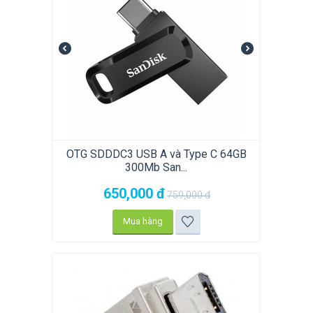
OTG SDDDC3 USB A và Type C 64GB
300Mb San...
650,000
đ
759,000
đ
Mua hàng