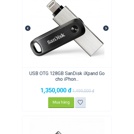
USB OTG 128GB SanDisk iXpand Go
cho iPhon...
1,350,000
đ
1,499,000
đ
Mua hàng