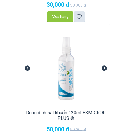
30,000
đ
50,000
đ
Mua hàng
Dung dịch sát khuẩn 120ml EXMICROR
PLUS ®
50,000
đ
80,000
đ