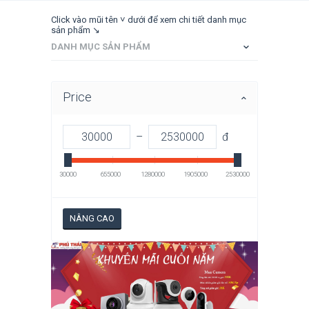
Click vào mũi tên ˅ dưới để xem chi tiết danh mục
sản phẩm ↘
DANH MỤC SẢN PHẨM
Price
–
đ
30000
655000
1280000
1905000
2530000
NÂNG CAO