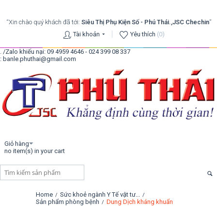
“Xin chào quý khách đã tới:
Siêu Thị Phụ Kiện Số - Phú Thái.,JSC Chechin
”
Tài khoản
Yêu thích
(0)
. /Zalo khiếu nại: 09 4959 4646 - 024 399 08 337
: banle.phuthai@gmail.com
Giỏ hàng
no item(s) in your cart
Home
Sức khoẻ ngành Y Tế vật tư...
/
/
Sản phẩm phòng bệnh
Dung Dịch kháng khuẩn
/