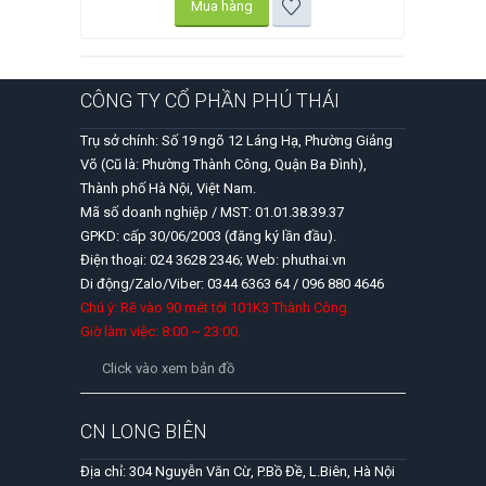
Mua hàng
CÔNG TY CỔ PHẦN PHÚ THÁI
Trụ sở chính: Số 19 ngõ 12 Láng Hạ, Phường Giảng
Võ (Cũ là: Phường Thành Công, Quận Ba Đình),
Thành phố Hà Nội, Việt Nam.
Mã số doanh nghiệp / MST: 01.01.38.39.37
GPKD: cấp 30/06/2003 (đăng ký lần đầu).
Điện thoại: 024 3628 2346; Web: phuthai.vn
Di động/Zalo/Viber: 0344 6363 64 / 096 880 4646
Chú ý: Rẽ vào 90 mét tới 101K3 Thành Công.
Giờ làm việc: 8:00 ~ 23:00.
Click vào xem bản đồ
CN LONG BIÊN
Địa chỉ: 304 Nguyễn Văn Cừ, P.Bồ Đề, L.Biên, Hà Nội