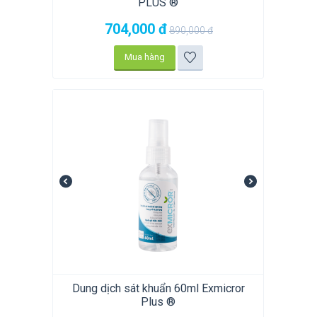
PLUS ®
704,000
đ
890,000
đ
Mua hàng
Dung dịch sát khuẩn 60ml Exmicror
Plus ®