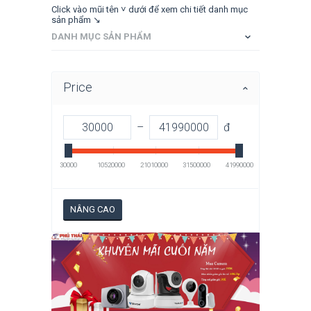
Click vào mũi tên ˅ dưới để xem chi tiết danh mục
sản phẩm ↘
DANH MỤC SẢN PHẨM
Price
–
đ
30000
10520000
21010000
31500000
41990000
NÂNG CAO