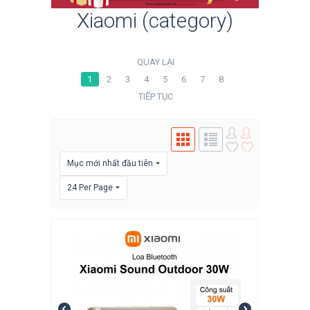
Xiaomi (category)
QUAY LẠI
1
2
3
4
5
6
7
8
TIẾP TỤC
Mục mới nhất đầu tiên
24 Per Page