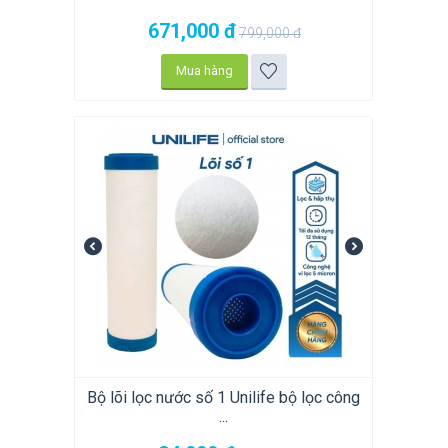
671,000
đ
799,000
đ
Mua hàng
Bộ lõi lọc nước số 1 Unilife bộ lọc công
...