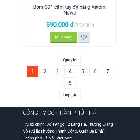
Bơm G01 cầm tay đa năng Xiaomi
Newo
690,000
đ
790,000
đ
Mua hàng
Quay lại
1
2
3
4
5
6
7
8
Tiếp tục
CÔNG TY CỔ PHẦN PHÚ THÁI
Trụ sở chính: Số 19 ngõ 12 Láng Hạ, Phường Giảng
Võ (Cũ là: Phường Thành Công, Quận Ba Đình),
Thành phố Hà Nội, Việt Nam.