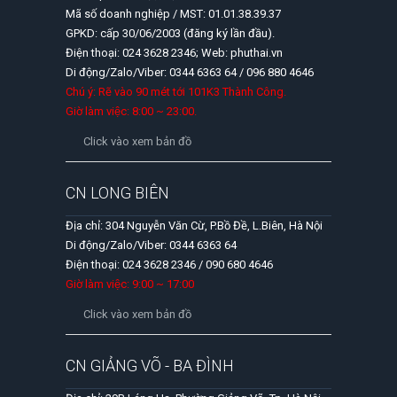
Mã số doanh nghiệp / MST: 01.01.38.39.37
GPKD: cấp 30/06/2003 (đăng ký lần đầu).
Điện thoại: 024 3628 2346; Web: phuthai.vn
Di động/Zalo/Viber: 0344 6363 64 / 096 880 4646
Chú ý: Rẽ vào 90 mét tới 101K3 Thành Công.
Giờ làm việc: 8:00 ~ 23:00.
Click vào xem bản đồ
CN LONG BIÊN
Địa chỉ: 304 Nguyễn Văn Cừ, P.Bồ Đề, L.Biên, Hà Nội
Di động/Zalo/Viber: 0344 6363 64
Điện thoại: 024 3628 2346 / 090 680 4646
Giờ làm việc: 9:00 ~ 17:00
Click vào xem bản đồ
CN GIẢNG VÕ - BA ĐÌNH