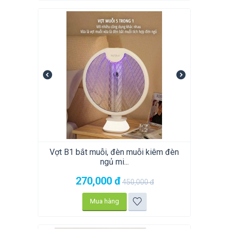
Vợt B1 bắt muỗi, đèn muỗi kiêm đèn
ngủ mi...
270,000
đ
450,000
đ
Mua hàng