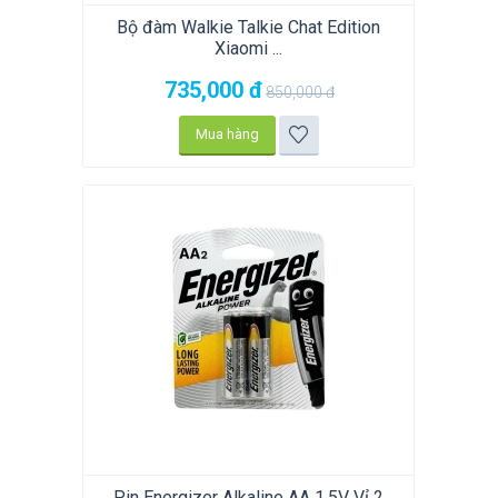
Bộ đàm Walkie Talkie Chat Edition
Xiaomi ...
735,000
đ
850,000
đ
Mua hàng
Pin Energizer Alkaline AA 1,5V Vỉ 2