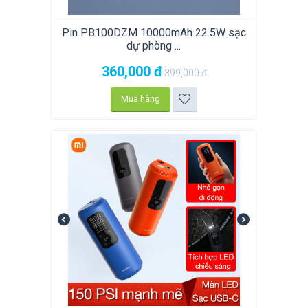
Pin PB100DZM 10000mAh 22.5W sạc
dự phòng ...
360,000
đ
399,000
đ
Mua hàng