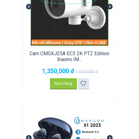
Cam CMSXJ25A EC3 2K PTZ Edition
Xiaomi IM...
1,350,000
đ
1,450,000
đ
Mua hàng