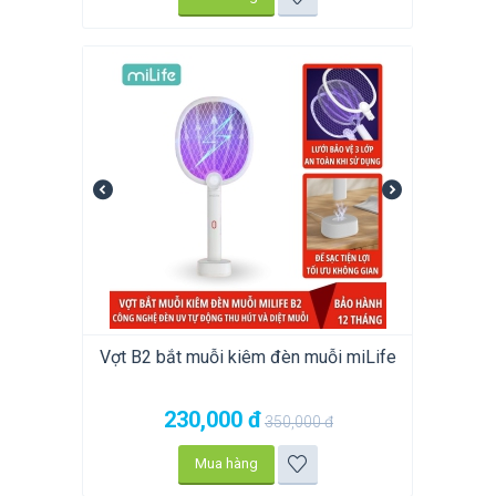
Vợt B2 bắt muỗi kiêm đèn muỗi miLife
230,000
đ
350,000
đ
Mua hàng