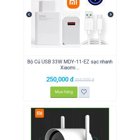
Bộ Củ USB 33W MDY-11-EZ sạc nhanh
Xiaomi ...
250,000
đ
350,000
đ
Mua hàng