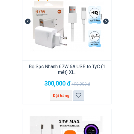
Bộ Sạc Nhanh 67W 6A USB to TyC (1
mét) Xi...
300,000
đ
490,000
đ
Đặt hàng