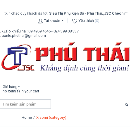
“Xin chào quý khách đã tới:
Siêu Thị Phụ Kiện Số - Phú Thái.,JSC Chechin
”
Tài khoản
Yêu thích
(0)
. /Zalo khiếu nại: 09 4959 4646 - 024 399 08 337
: banle.phuthai@gmail.com
Giỏ hàng
no item(s) in your cart
Home
Xiaomi (category)
/