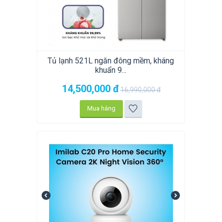
Tủ lạnh 521L ngăn đông mềm, kháng
khuẩn 9...
14,500,000
đ
16,990,000
đ
Mua hàng