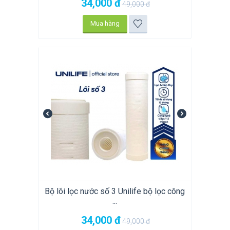
34,000
đ
49,000
đ
Mua hàng
Bộ lõi lọc nước số 3 Unilife bộ lọc công
...
34,000
đ
49,000
đ