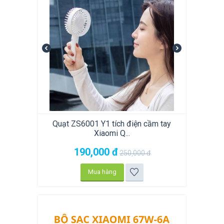
Quạt ZS6001 Y1 tích điện cầm tay
Xiaomi Q...
190,000
đ
250,000
đ
Mua hàng