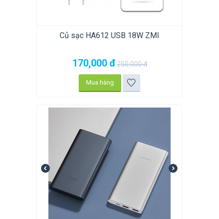
Củ sạc HA612 USB 18W ZMI
170,000
đ
250,000
đ
Mua hàng