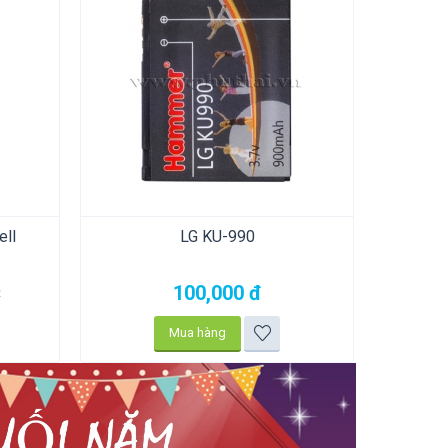
ell
LG KU-990
100,000
đ
đ
Mua hàng