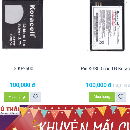
LG KP-500
Pin KG800 cho LG Korac
100,000
đ
100,000
đ
150,000
Mua hàng
Mua hàng