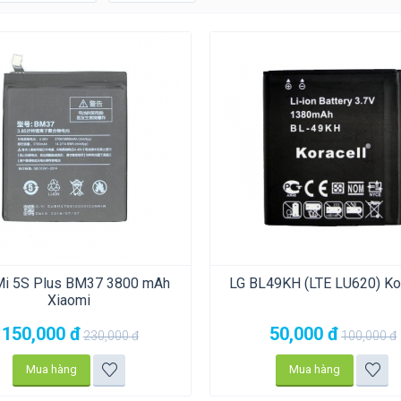
Mi 5S Plus BM37 3800 mAh
LG BL49KH (LTE LU620) Kor
Xiaomi
150,000
đ
50,000
đ
230,000
đ
100,000
đ
Mua hàng
Mua hàng