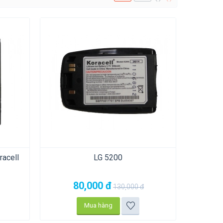
acell
LG 5200
80,000
đ
130,000
đ
Mua hàng