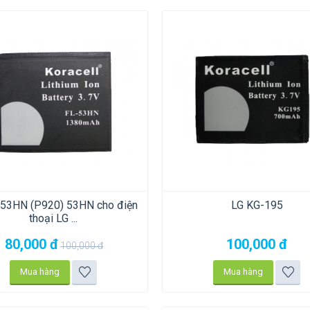
L53HN (P920) 53HN cho điện
LG KG-195
thoại LG ...
80,000
đ
100,000
đ
100,000
đ
Mua hàng
Mua hàng