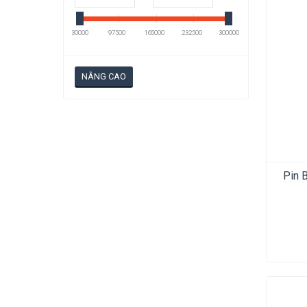
30000
97500
165000
232500
300000
NÂNG CAO
Pin 