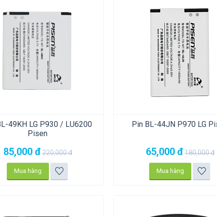
BL-49KH LG P930 / LU6200
Pin BL-44JN P970 LG Pi
Pisen
85,000
đ
65,000
đ
220,000
đ
180,000
đ
Mua hàng
Mua hàng