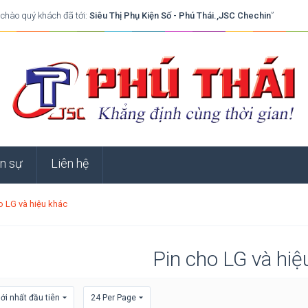
 chào quý khách đã tới:
Siêu Thị Phụ Kiện Số - Phú Thái.,JSC Chechin
”
n sự
Liên hệ
o LG và hiệu khác
Pin cho LG và hiệ
i nhất đầu tiên
24 Per Page