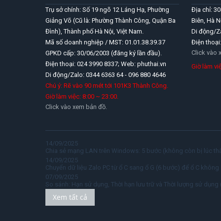
Trụ sở chính: Số 19 ngõ 12 Láng Hạ, Phường
Địa chỉ: 3
Giảng Võ (Cũ là: Phường Thành Công, Quận Ba
Biên, Hà N
Đình), Thành phố Hà Nội, Việt Nam.
Di động/Z
Mã số doanh nghiệp / MST: 01.01.38.39.37
Điện thoại
Click vào
GPKD cấp: 30/06/2003 (đăng ký lần đầu).
Điện thoại: 024 3990 8337; Web: phuthai.vn
Giờ làm v
Di động/Zalo: 0344 6363 64 - 096 880 4646
Chú ý: Rẽ vào 90 mét tới 101K3 Thành Công.
Giờ làm việc: 8:00 ~ 23:00.
Click vào xem bản đồ.
14/09/2025
Chia sẻ mạng LAN trên Windows: 5 bước (không còn bị lúc thấ
14/09/2025
Chuyển dữ liệu Zalo PC từ ổ C sang ổ G (6 bước) để ổ C không 
07/09/2025
So sánh: Hạn sử dụng, Thời hạn lưu trữ và Thời lượng sử dụng 
Xem tất cả