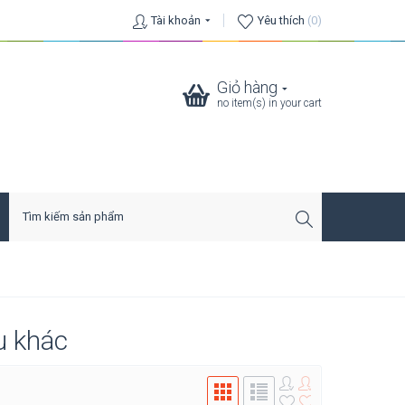
Tài khoản
Yêu thích
(0)
Giỏ hàng
no item(s) in your cart
u khác