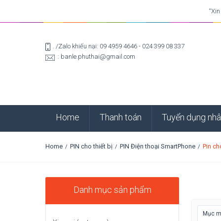
“Xin
. /Zalo khiếu nại: 09 4959 4646 - 024 399 08 337
: banle.phuthai@gmail.com
Home
Thanh toán
Tuyển dụng nhâ
Home
PIN cho thiết bị
PIN Điện thoại SmartPhone
Pin ch
/
/
/
Danh mục sản phẩm
Mục mớ