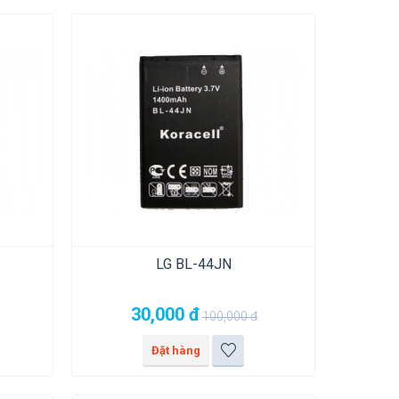
LG BL-44JN
30,000
đ
100,000
đ
Đặt hàng