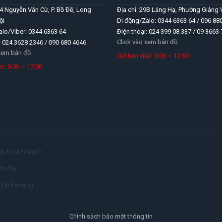
04 Nguyễn Văn Cừ, P. Bồ Đề, Long
Địa chỉ: 29B Láng Hạ, Phường Giảng 
ội
Di động/Zalo: 0344 6363 64 / 096 88
alo/Viber: 0344 6363 64
Điện thoại: 024 399 08 337 / 09 3663
Click vào xem bản đồ
: 024 3628 2346 / 090 680 4646
 xem bản đồ
Giờ làm việc: 9:00 ~ 17:00
iệc: 9:00 ~ 17:00
y, lúc không?)
bị đầy
(Pin Renata).
Chính sách bảo mật thông tin