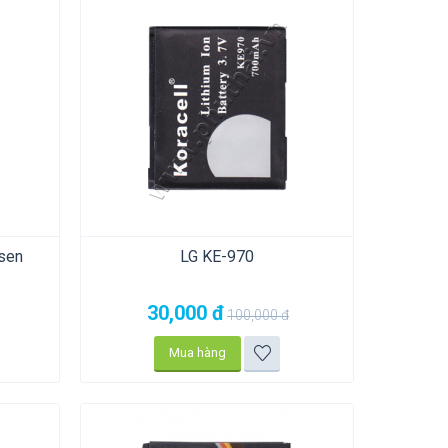
sen
LG KE-970
30,000
đ
100,000
đ
Mua hàng