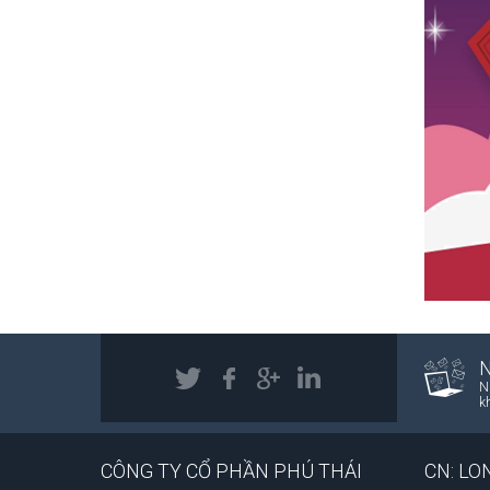
N
k
CÔNG TY CỔ PHẦN PHÚ THÁI
CN: LO