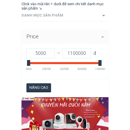
Click vào mũi tên ˅ dưới để xem chi tiết danh mục
sản phẩm ↘
DANH MỤC SẢN PHẨM
Price
–
đ
5000
278750
552500
826250
1100000
NÂNG CAO