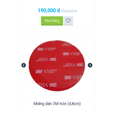
190,000
đ
250,000
đ
Mua hàng
Miếng dán 3M tròn (4,8cm)