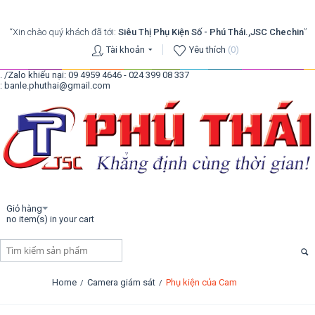
“Xin chào quý khách đã tới:
Siêu Thị Phụ Kiện Số - Phú Thái.,JSC Chechin
”
Tài khoản
Yêu thích
(0)
. /Zalo khiếu nại: 09 4959 4646 - 024 399 08 337
: banle.phuthai@gmail.com
Giỏ hàng
no item(s) in your cart
Home
Camera giám sát
Phụ kiện của Cam
/
/