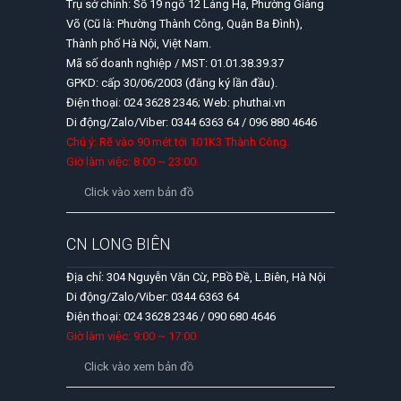
Trụ sở chính: Số 19 ngõ 12 Láng Hạ, Phường Giảng
Võ (Cũ là: Phường Thành Công, Quận Ba Đình),
Thành phố Hà Nội, Việt Nam.
Mã số doanh nghiệp / MST: 01.01.38.39.37
GPKD: cấp 30/06/2003 (đăng ký lần đầu).
Điện thoại: 024 3628 2346; Web: phuthai.vn
Di động/Zalo/Viber: 0344 6363 64 / 096 880 4646
Chú ý: Rẽ vào 90 mét tới 101K3 Thành Công.
Giờ làm việc: 8:00 ~ 23:00.
Click vào xem bản đồ
CN LONG BIÊN
Địa chỉ: 304 Nguyễn Văn Cừ, P.Bồ Đề, L.Biên, Hà Nội
Di động/Zalo/Viber: 0344 6363 64
Điện thoại: 024 3628 2346 / 090 680 4646
Giờ làm việc: 9:00 ~ 17:00
Click vào xem bản đồ