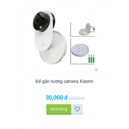
Đế gắn tường camera Xiaomi
30,000
đ
50,000
đ
Mua hàng