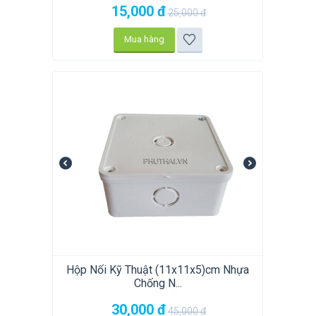
15,000
đ
25,000
đ
Mua hàng
Hộp Nối Kỹ Thuật (11x11x5)cm Nhựa
Chống N...
30,000
đ
45,000
đ