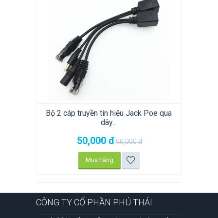
Bộ 2 cáp truyền tín hiệu Jack Poe qua
dây...
50,000
đ
90,000
đ
Mua hàng
CÔNG TY CỔ PHẦN PHÚ THÁI