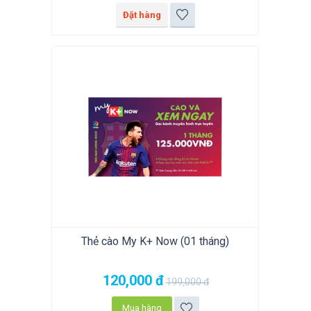
Đặt hàng
Thẻ cào My K+ Now (01 tháng)
120,000
đ
199,000
đ
Mua hàng