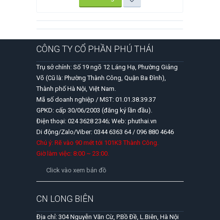
CÔNG TY CỔ PHẦN PHÚ THÁI
Trụ sở chính: Số 19 ngõ 12 Láng Hạ, Phường Giảng
Võ (Cũ là: Phường Thành Công, Quận Ba Đình),
Thành phố Hà Nội, Việt Nam.
Mã số doanh nghiệp / MST: 01.01.38.39.37
GPKD: cấp 30/06/2003 (đăng ký lần đầu).
Điện thoại: 024 3628 2346; Web: phuthai.vn
Di động/Zalo/Viber: 0344 6363 64 / 096 880 4646
Chú ý: Rẽ vào 90 mét tới 101K3 Thành Công.
Giờ làm việc: 8:00 ~ 23:00.
Click vào xem bản đồ
CN LONG BIÊN
Địa chỉ: 304 Nguyễn Văn Cừ, P.Bồ Đề, L.Biên, Hà Nội