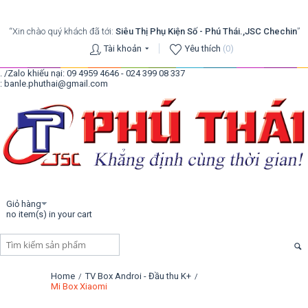
“Xin chào quý khách đã tới:
Siêu Thị Phụ Kiện Số - Phú Thái.,JSC Chechin
”
Tài khoản
Yêu thích
(0)
. /Zalo khiếu nại: 09 4959 4646 - 024 399 08 337
: banle.phuthai@gmail.com
Giỏ hàng
no item(s) in your cart
Home
TV Box Androi - Đầu thu K+
/
/
Mi Box Xiaomi