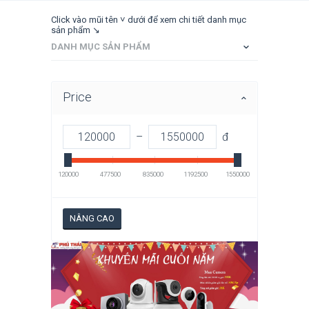
Click vào mũi tên ˅ dưới để xem chi tiết danh mục
sản phẩm ↘
DANH MỤC SẢN PHẨM
Price
–
đ
120000
477500
835000
1192500
1550000
NÂNG CAO