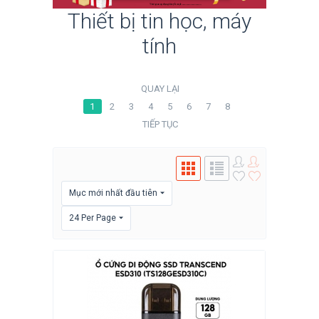
Thiết bị tin học, máy
tính
QUAY LẠI
1
2
3
4
5
6
7
8
TIẾP TỤC
Mục mới nhất đầu tiên
24 Per Page