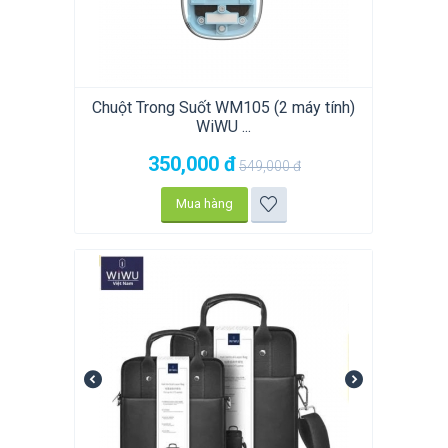
Chuột Trong Suốt WM105 (2 máy tính)
WiWU ...
350,000
đ
549,000
đ
Mua hàng