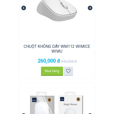
CHUỘT KHÔNG DÂY WM112 WIMICE
WIWU
260,000
đ
340,000
đ
Mua hàng