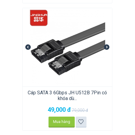
Cáp SATA 3 6Gbps JH U512B 7Pin có
khóa dù...
49,000
đ
79,000
đ
Mua hàng