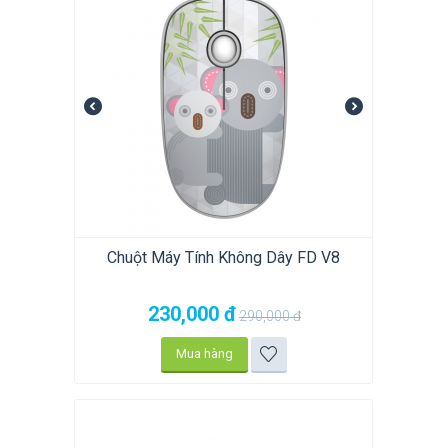
Chuột Máy Tính Không Dây FD V8
230,000
đ
290,000
đ
Mua hàng