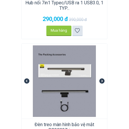
Hub nối 7in1 Typec/USB ra 1 USB3.0, 1
TYP...
290,000
đ
390,000
đ
Mua hàng
Đèn treo màn hình bảo vệ mắt