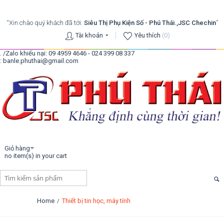
“Xin chào quý khách đã tới:
Siêu Thị Phụ Kiện Số - Phú Thái.,JSC Chechin
”
Tài khoản
Yêu thích
(0)
. /Zalo khiếu nại: 09 4959 4646 - 024 399 08 337
: banle.phuthai@gmail.com
Giỏ hàng
no item(s) in your cart
Home
Thiết bị tin học, máy tính
/