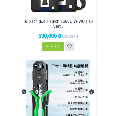
Túi xách dọc 14 inch 1680D WIWU Hali
Vert...
530,000
đ
650,000
đ
Mua hàng