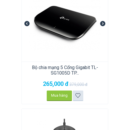
Bộ chia mạng 5 Cổng Gigabit TL-
SG1005D TP...
265,000
đ
379,000
đ
Mua hàng