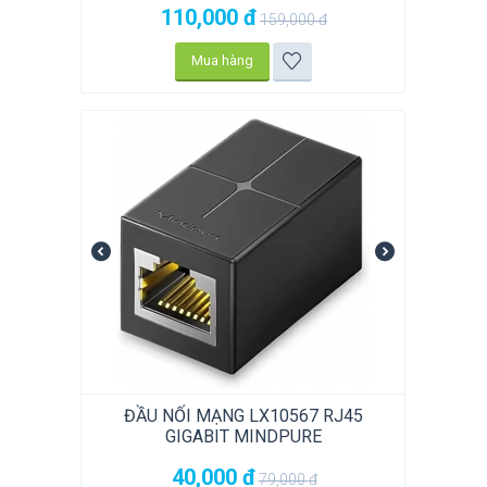
110,000
đ
159,000
đ
Mua hàng
ĐẦU NỐI MẠNG LX10567 RJ45
GIGABIT MINDPURE
40,000
đ
79,000
đ