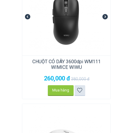
CHUỘT CÓ DÂY 3600dpi WM111
WIMICE WIWU
260,000
đ
380,000
đ
Mua hàng