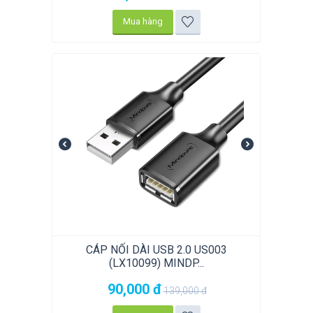
Mua hàng
CÁP NỐI DÀI USB 2.0 US003
(LX10099) MINDP...
90,000
đ
139,000
đ