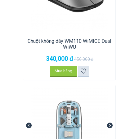
Chuột không dây WM110 WiMICE Dual
WiWU
340,000
đ
450,000
đ
Mua hàng