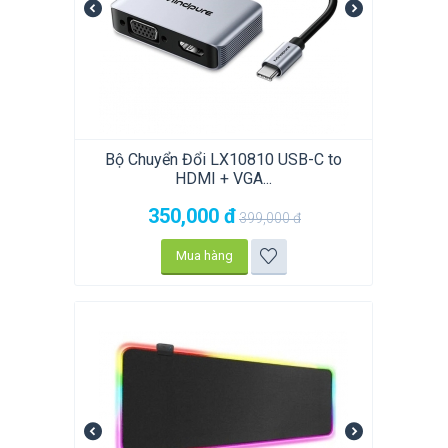
Bộ Chuyển Đổi LX10810 USB-C to
HDMI + VGA...
350,000
đ
399,000
đ
Mua hàng