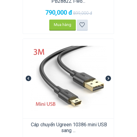
PB2882Z i-wo...
790,000
đ
899,000
đ
Mua hàng
​ Cáp chuyển Ugreen 10386 mini USB
sang ...