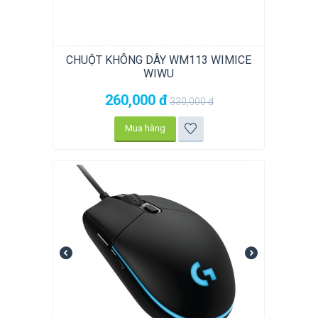
CHUỘT KHÔNG DÂY WM113 WIMICE
WIWU
260,000
đ
330,000
đ
Mua hàng