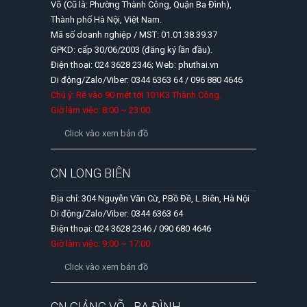
Võ (Cũ là: Phường Thành Công, Quận Ba Đình),
Thành phố Hà Nội, Việt Nam.
Mã số doanh nghiệp / MST: 01.01.38.39.37
GPKD: cấp 30/06/2003 (đăng ký lần đầu).
Điện thoại: 024 3628 2346; Web: phuthai.vn
Di động/Zalo/Viber: 0344 6363 64 / 096 880 4646
Chú ý: Rẽ vào 90 mét tới 101K3 Thành Công.
Giờ làm việc: 8:00 ~ 23:00.
Click vào xem bản đồ
CN LONG BIÊN
Địa chỉ: 304 Nguyễn Văn Cừ, P.Bồ Đề, L.Biên, Hà Nội
Di động/Zalo/Viber: 0344 6363 64
Điện thoại: 024 3628 2346 / 090 680 4646
Giờ làm việc: 9:00 ~ 17:00
Click vào xem bản đồ
CN GIẢNG VÕ - BA ĐÌNH