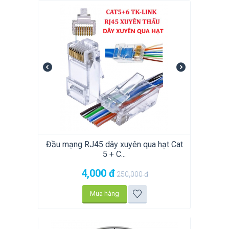
Đầu mạng RJ45 dây xuyên qua hạt Cat
5 + C...
4,000
đ
250,000
đ
Mua hàng