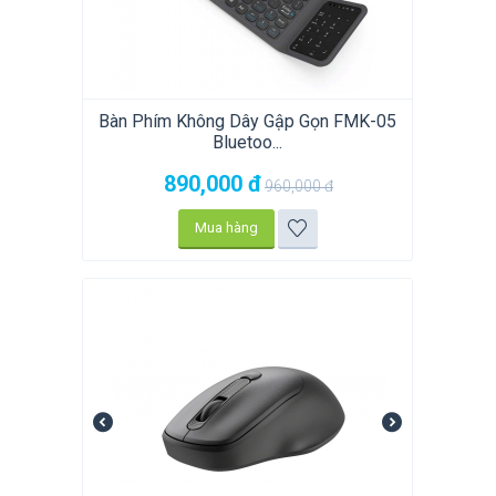
Bàn Phím Không Dây Gập Gọn FMK-05
Bluetoo...
890,000
đ
960,000
đ
Mua hàng