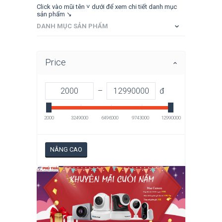
Click vào mũi tên ˅ dưới để xem chi tiết danh mục
sản phẩm ↘
DANH MỤC SẢN PHẨM
Price
–
đ
2000
3249000
6496000
9743000
12990000
NÂNG CAO