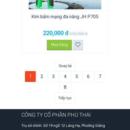
Kìm bấm mạng đa năng JH P705
220,000
đ
340,000
đ
Mua hàng
Quay lại
1
2
3
4
5
6
7
8
Tiếp tục
CÔNG TY CỔ PHẦN PHÚ THÁI
Trụ sở chính: Số 19 ngõ 12 Láng Hạ, Phường Giảng