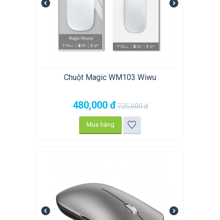
Chuột Magic WM103 Wiwu
480,000
đ
725,000
đ
Mua hàng