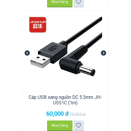
Mua hàng
Cáp USB sang nguồn DC 5.5mm JH-
U551C (1m)
60,000
đ
75,000
đ
Mua hàng