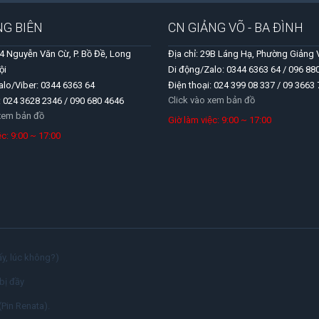
NG BIÊN
CN GIẢNG VÕ - BA ĐÌNH
04 Nguyễn Văn Cừ, P. Bồ Đề, Long
Địa chỉ: 29B Láng Hạ, Phường Giảng 
ội
Di động/Zalo: 0344 6363 64 / 096 88
alo/Viber: 0344 6363 64
Điện thoại: 024 399 08 337 / 09 3663
Click vào xem bản đồ
: 024 3628 2346 / 090 680 4646
 xem bản đồ
Giờ làm việc: 9:00 ~ 17:00
iệc: 9:00 ~ 17:00
y, lúc không?)
bị đầy
(Pin Renata).