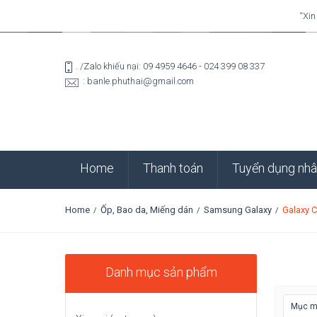
“Xin
. /Zalo khiếu nại: 09 4959 4646 - 024 399 08 337
: banle.phuthai@gmail.com
Home
Thanh toán
Tuyển dụng nhâ
Home
Ốp, Bao da, Miếng dán
Samsung Galaxy
Galaxy 
/
/
/
Danh mục sản phẩm
Mục mớ