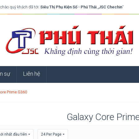
 chào quý khách đã tới:
Siêu Thị Phụ Kiện Số - Phú Thái.,JSC Chechin
”
n sự
Liên hệ
Core Prime G360
Galaxy Core Prim
i nhất đầu tiên
24 Per Page