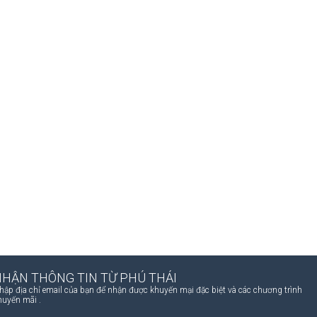
NHẬN THÔNG TIN TỪ PHÚ THÁI
hập địa chỉ email của bạn để nhận được khuyến mại đặc biệt và các chương trình
huyến mãi .