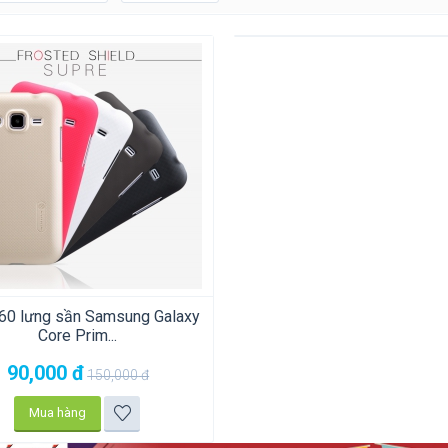
60 lưng sần Samsung Galaxy
Core Prim...
90,000
đ
150,000
đ
Mua hàng