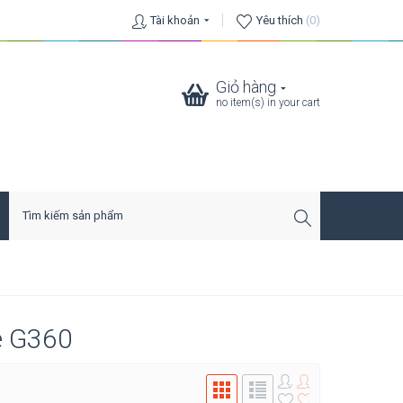
Tài khoản
Yêu thích
(0)
Giỏ hàng
no item(s) in your cart
e G360