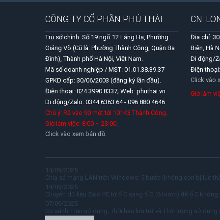
CÔNG TY CỔ PHẦN PHÚ THÁI
CN: LO
Trụ sở chính: Số 19 ngõ 12 Láng Hạ, Phường
Địa chỉ: 3
Giảng Võ (Cũ là: Phường Thành Công, Quận Ba
Biên, Hà N
Đình), Thành phố Hà Nội, Việt Nam.
Di động/Z
Mã số doanh nghiệp / MST: 01.01.38.39.37
Điện thoại
Click vào
GPKD cấp: 30/06/2003 (đăng ký lần đầu).
Điện thoại: 024 3990 8337; Web: phuthai.vn
Giờ làm v
Di động/Zalo: 0344 6363 64 - 096 880 4646
Chú ý: Rẽ vào 90 mét tới 101K3 Thành Công.
Giờ làm việc: 8:00 ~ 23:00.
Click vào xem bản đồ.
14/09/2025
Chia sẻ mạng LAN trên Windows: 5 bước (không còn bị lúc thấ
14/09/2025
Chuyển dữ liệu Zalo PC từ ổ C sang ổ G (6 bước) để ổ C không 
07/09/2025
So sánh: Hạn sử dụng, Thời hạn lưu trữ và Thời lượng sử dụng 