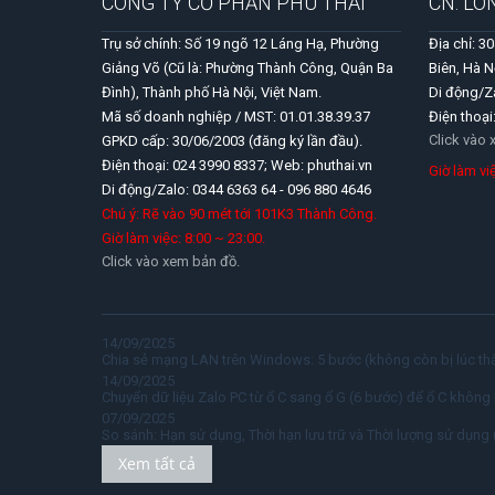
CÔNG TY CỔ PHẦN PHÚ THÁI
CN: LO
Trụ sở chính: Số 19 ngõ 12 Láng Hạ, Phường
Địa chỉ: 3
Giảng Võ (Cũ là: Phường Thành Công, Quận Ba
Biên, Hà N
Đình), Thành phố Hà Nội, Việt Nam.
Di động/Z
Mã số doanh nghiệp / MST: 01.01.38.39.37
Điện thoại
Click vào
GPKD cấp: 30/06/2003 (đăng ký lần đầu).
Điện thoại: 024 3990 8337; Web: phuthai.vn
Giờ làm v
Di động/Zalo: 0344 6363 64 - 096 880 4646
Chú ý: Rẽ vào 90 mét tới 101K3 Thành Công.
Giờ làm việc: 8:00 ~ 23:00.
Click vào xem bản đồ.
14/09/2025
Chia sẻ mạng LAN trên Windows: 5 bước (không còn bị lúc thấ
14/09/2025
Chuyển dữ liệu Zalo PC từ ổ C sang ổ G (6 bước) để ổ C không 
07/09/2025
So sánh: Hạn sử dụng, Thời hạn lưu trữ và Thời lượng sử dụng 
Xem tất cả