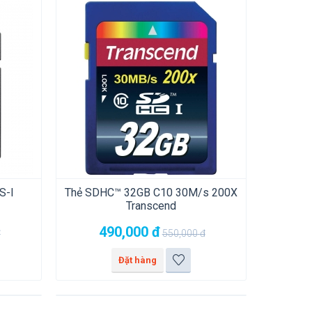
S-I
Thẻ SDHC™ 32GB C10 30M/s 200X
Transcend
490,000
đ
đ
550,000
đ
Đặt hàng