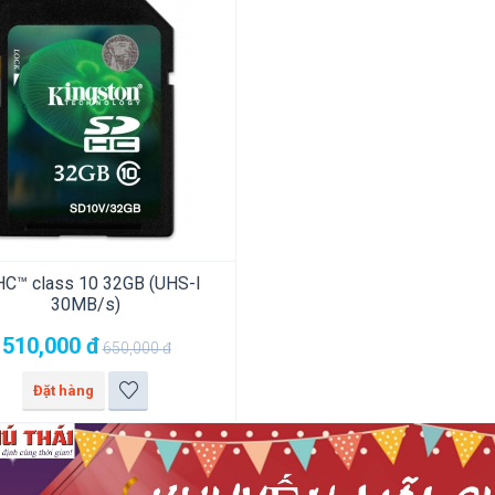
C™ class 10 32GB (UHS-I
30MB/s)
510,000
đ
650,000
đ
Đặt hàng