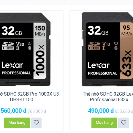
hớ SDHC 32GB Pro 1000X U3
Thẻ nhớ SDHC 32GB Lex
UHS-II 150...
Professional 633x...
560,000
đ
490,000
đ
760,000
đ
655,000
Mua hàng
Mua hàng