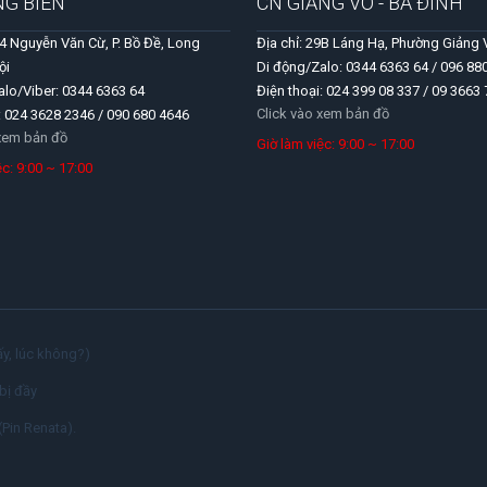
NG BIÊN
CN GIẢNG VÕ - BA ĐÌNH
04 Nguyễn Văn Cừ, P. Bồ Đề, Long
Địa chỉ: 29B Láng Hạ, Phường Giảng 
ội
Di động/Zalo: 0344 6363 64 / 096 88
alo/Viber: 0344 6363 64
Điện thoại: 024 399 08 337 / 09 3663
Click vào xem bản đồ
: 024 3628 2346 / 090 680 4646
 xem bản đồ
Giờ làm việc: 9:00 ~ 17:00
iệc: 9:00 ~ 17:00
y, lúc không?)
bị đầy
(Pin Renata).