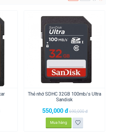
ar
Thẻ nhớ SDHC 32GB 100mb/s Ultra
Sandisk
550,000
đ
đ
690,000
đ
Mua hàng