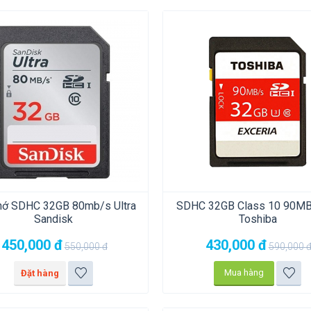
hớ SDHC 32GB 80mb/s Ultra
SDHC 32GB Class 10 90MB
Sandisk
Toshiba
450,000
đ
430,000
đ
550,000
đ
590,000
Mua hàng
Đặt hàng