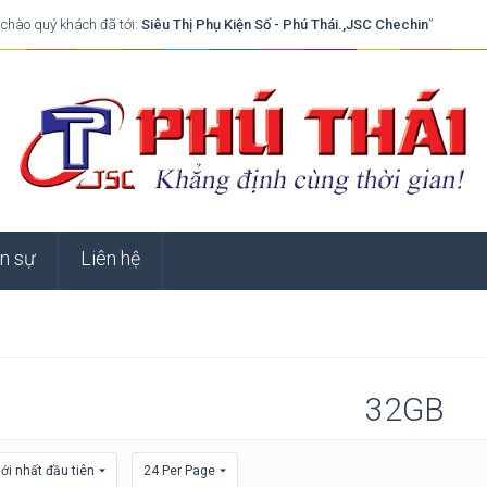
 chào quý khách đã tới:
Siêu Thị Phụ Kiện Số - Phú Thái.,JSC Chechin
”
n sự
Liên hệ
32GB
i nhất đầu tiên
24 Per Page