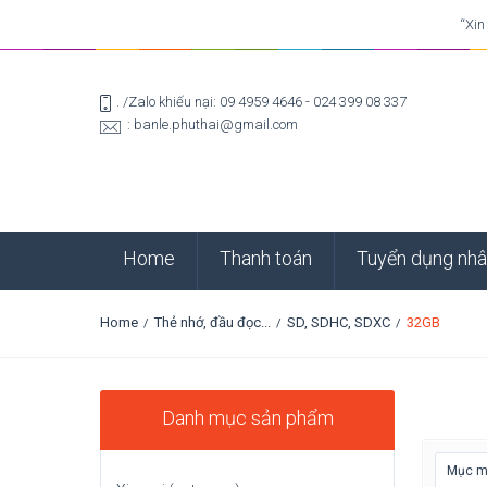
“Xin
. /Zalo khiếu nại: 09 4959 4646 - 024 399 08 337
: banle.phuthai@gmail.com
Home
Thanh toán
Tuyển dụng nhâ
Home
Thẻ nhớ, đầu đọc...
SD, SDHC, SDXC
32GB
/
/
/
Danh mục sản phẩm
Mục mớ