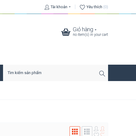
Tài khoản
Yêu thích
(0)
Giỏ hàng
no item(s) in your cart