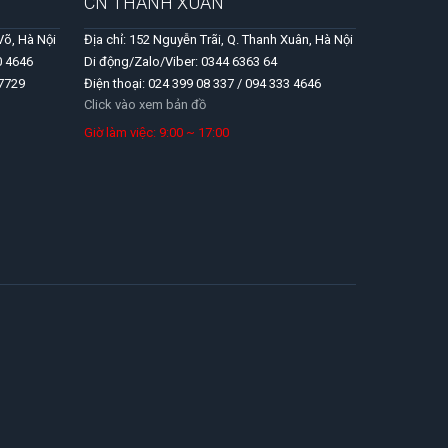
CN THANH XUÂN
Võ, Hà Nội
Địa chỉ: 152 Nguyễn Trãi, Q. Thanh Xuân, Hà Nội
0 4646
Di động/Zalo/Viber: 0344 6363 64
 7729
Điện thoại: 024 399 08 337 / 094 333 4646
Click vào xem bản đồ
Giờ làm việc: 9:00 ~ 17:00