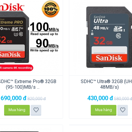
SDHC™ Extreme Pro® 32GB
SDHC™ Ultra® 32GB (UH
(95-100)MB/s ...
48MB/s)
690,000
đ
430,000
đ
820,000
đ
580,000
Mua hàng
Mua hàng