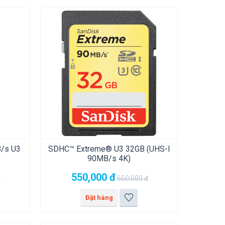
/s U3
SDHC™ Extreme® U3 32GB (UHS-I
90MB/s 4K)
550,000
đ
đ
650,000
đ
Đặt hàng