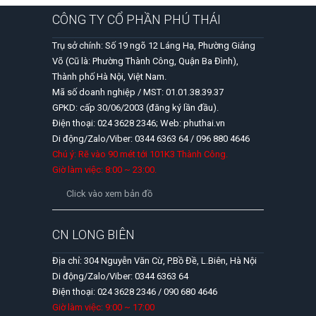
CÔNG TY CỔ PHẦN PHÚ THÁI
Trụ sở chính: Số 19 ngõ 12 Láng Hạ, Phường Giảng
Võ (Cũ là: Phường Thành Công, Quận Ba Đình),
Thành phố Hà Nội, Việt Nam.
Mã số doanh nghiệp / MST: 01.01.38.39.37
GPKD: cấp 30/06/2003 (đăng ký lần đầu).
Điện thoại: 024 3628 2346; Web: phuthai.vn
Di động/Zalo/Viber: 0344 6363 64 / 096 880 4646
Chú ý: Rẽ vào 90 mét tới 101K3 Thành Công.
Giờ làm việc: 8:00 ~ 23:00.
Click vào xem bản đồ
CN LONG BIÊN
Địa chỉ: 304 Nguyễn Văn Cừ, P.Bồ Đề, L.Biên, Hà Nội
Di động/Zalo/Viber: 0344 6363 64
Điện thoại: 024 3628 2346 / 090 680 4646
Giờ làm việc: 9:00 ~ 17:00