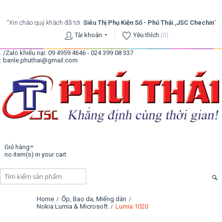
“Xin chào quý khách đã tới:
Siêu Thị Phụ Kiện Số - Phú Thái.,JSC Chechin
”
Tài khoản
Yêu thích
(0)
. /Zalo khiếu nại: 09 4959 4646 - 024 399 08 337
: banle.phuthai@gmail.com
Giỏ hàng
no item(s) in your cart
Home
Ốp, Bao da, Miếng dán
/
/
Nokia Lumia & Microsoft
Lumia 1020
/