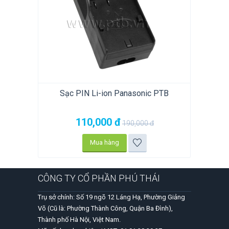
Sạc PIN Li-ion Panasonic PTB
110,000
đ
190,000
đ
Mua hàng
CÔNG TY CỔ PHẦN PHÚ THÁI
Trụ sở chính: Số 19 ngõ 12 Láng Hạ, Phường Giảng
Võ (Cũ là: Phường Thành Công, Quận Ba Đình),
Thành phố Hà Nội, Việt Nam.