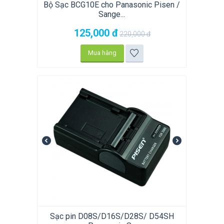
Bộ Sạc BCG10E cho Panasonic Pisen /
Sange...
125,000
đ
220,000
đ
Mua hàng
Sạc pin D08S/D16S/D28S/ D54SH