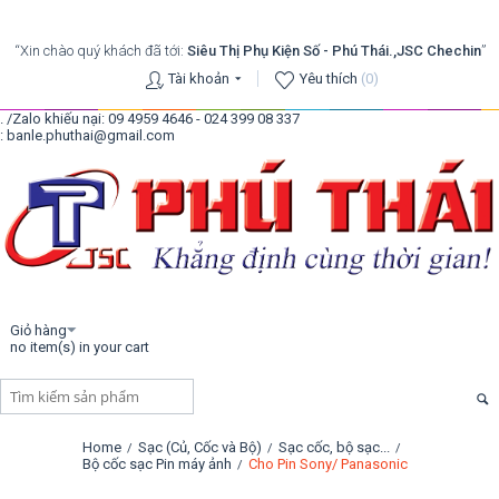
“Xin chào quý khách đã tới:
Siêu Thị Phụ Kiện Số - Phú Thái.,JSC Chechin
”
Tài khoản
Yêu thích
(0)
. /Zalo khiếu nại: 09 4959 4646 - 024 399 08 337
: banle.phuthai@gmail.com
Giỏ hàng
no item(s) in your cart
Home
Sạc (Củ, Cốc và Bộ)
Sạc cốc, bộ sạc...
/
/
/
Bộ cốc sạc Pin máy ảnh
Cho Pin Sony/ Panasonic
/