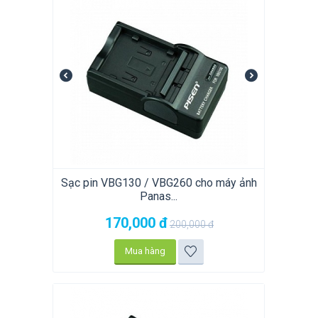
Sạc pin VBG130 / VBG260 cho máy ảnh
Panas...
170,000
đ
200,000
đ
Mua hàng