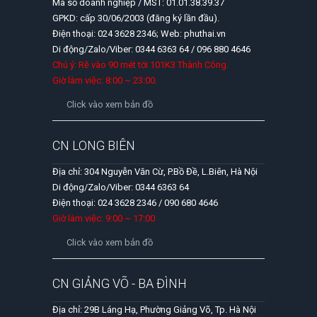
Mã số doanh nghiệp / MST: 01.01.38.39.37
GPKD: cấp 30/06/2003 (đăng ký lần đầu).
Điện thoại: 024 3628 2346; Web: phuthai.vn
Di động/Zalo/Viber: 0344 6363 64 / 096 880 4646
Chú ý: Rẽ vào 90 mét tới 101K3 Thành Công.
Giờ làm việc: 8:00 ~ 23:00.
Click vào xem bản đồ
CN LONG BIÊN
Địa chỉ: 304 Nguyễn Văn Cừ, P.Bồ Đề, L.Biên, Hà Nội
Di động/Zalo/Viber: 0344 6363 64
Điện thoại: 024 3628 2346 / 090 680 4646
Giờ làm việc: 9:00 ~ 17:00
Click vào xem bản đồ
CN GIẢNG VÕ - BA ĐÌNH
Địa chỉ: 29B Láng Hạ, Phường Giảng Võ, Tp. Hà Nội