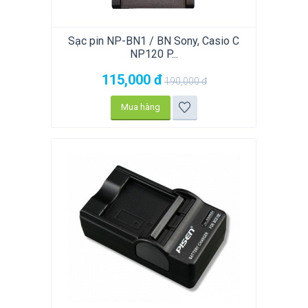
Sạc pin NP-BN1 / BN Sony, Casio C
NP120 P...
115,000
đ
190,000
đ
Mua hàng