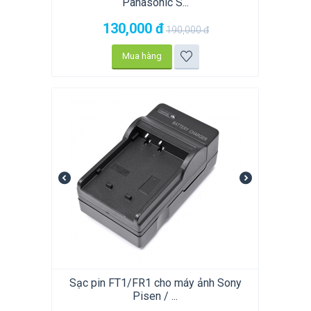
Panasonic S...
130,000
đ
190,000
đ
Mua hàng
Sạc pin FT1/FR1 cho máy ảnh Sony
Pisen / ...