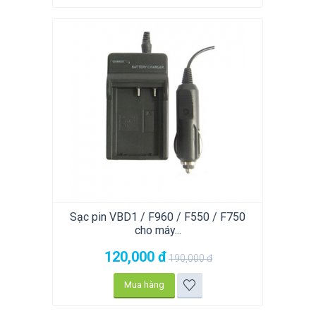
Sạc pin VBD1 / F960 / F550 / F750
cho máy...
120,000
đ
190,000
đ
Mua hàng