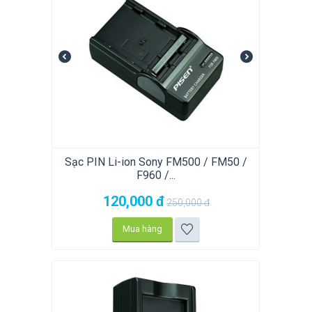
Sạc PIN Li-ion Sony FM500 / FM50 /
F960 /...
120,000
đ
250,000
đ
Mua hàng