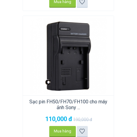
Mua hàng
Sạc pin FH50/FH70/FH100 cho máy
ảnh Sony ...
110,000
đ
190,000
đ
Mua hàng