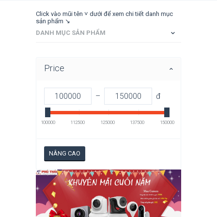
Click vào mũi tên ˅ dưới để xem chi tiết danh mục
sản phẩm ↘
DANH MỤC SẢN PHẨM
Price
–
đ
100000
112500
125000
137500
150000
NÂNG CAO