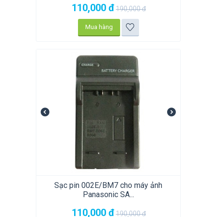
110,000
đ
190,000
đ
Mua hàng
Sạc pin 002E/BM7 cho máy ảnh
Panasonic SA...
110,000
đ
190,000
đ