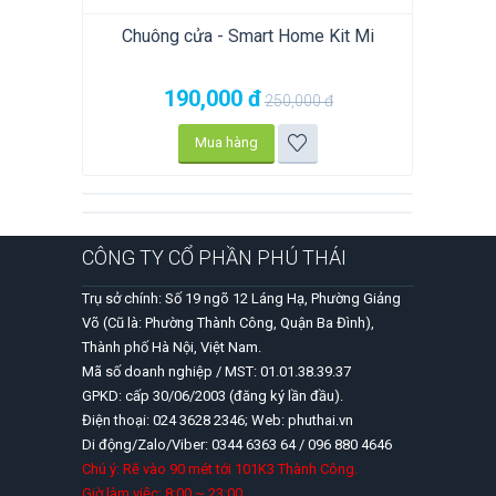
Chuông cửa - Smart Home Kit Mi
190,000
đ
250,000
đ
Mua hàng
CÔNG TY CỔ PHẦN PHÚ THÁI
Trụ sở chính: Số 19 ngõ 12 Láng Hạ, Phường Giảng
Võ (Cũ là: Phường Thành Công, Quận Ba Đình),
Thành phố Hà Nội, Việt Nam.
Mã số doanh nghiệp / MST: 01.01.38.39.37
GPKD: cấp 30/06/2003 (đăng ký lần đầu).
Điện thoại: 024 3628 2346; Web: phuthai.vn
Di động/Zalo/Viber: 0344 6363 64 / 096 880 4646
Chú ý: Rẽ vào 90 mét tới 101K3 Thành Công.
Giờ làm việc: 8:00 ~ 23:00.