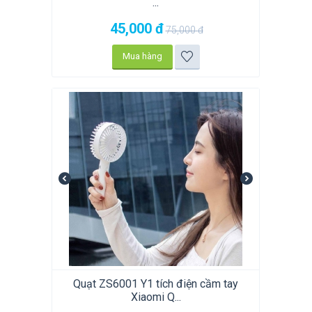
...
45,000
đ
75,000
đ
Mua hàng
Quạt ZS6001 Y1 tích điện cầm tay
Xiaomi Q...