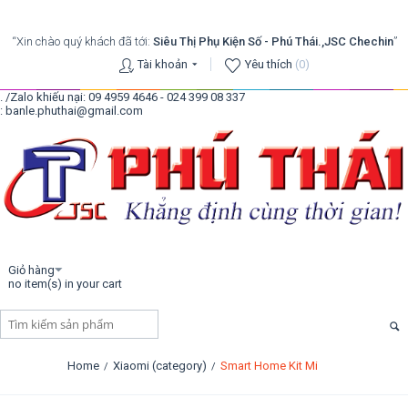
“Xin chào quý khách đã tới:
Siêu Thị Phụ Kiện Số - Phú Thái.,JSC Chechin
”
Tài khoản
Yêu thích
(0)
. /Zalo khiếu nại: 09 4959 4646 - 024 399 08 337
: banle.phuthai@gmail.com
Giỏ hàng
no item(s) in your cart
Home
Xiaomi (category)
Smart Home Kit Mi
/
/