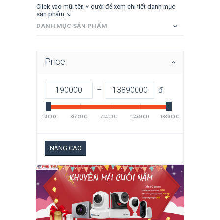
Click vào mũi tên ˅ dưới để xem chi tiết danh mục
sản phẩm ↘
DANH MỤC SẢN PHẨM
Price
–
đ
190000
3615000
7040000
10465000
13890000
NÂNG CAO