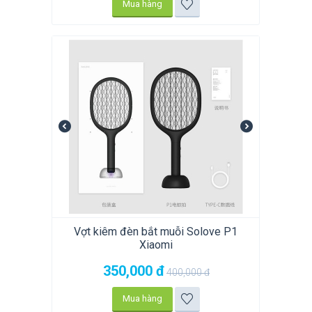
Mua hàng
Vợt kiêm đèn bắt muỗi Solove P1
Xiaomi
350,000
đ
400,000
đ
Mua hàng