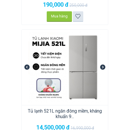
190,000
đ
250,000
đ
Mua hàng
Tủ lạnh 521L ngăn đông mềm, kháng
khuẩn 9...
14,500,000
đ
16,990,000
đ