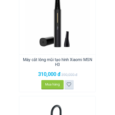
Máy cắt lông mũi tạo hình Xiaomi MSN
H3
310,000
đ
390,000
đ
Mua hàng