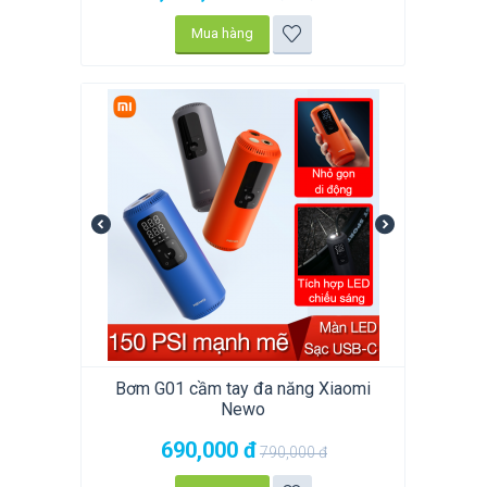
Mua hàng
Bơm G01 cầm tay đa năng Xiaomi
Newo
690,000
đ
790,000
đ