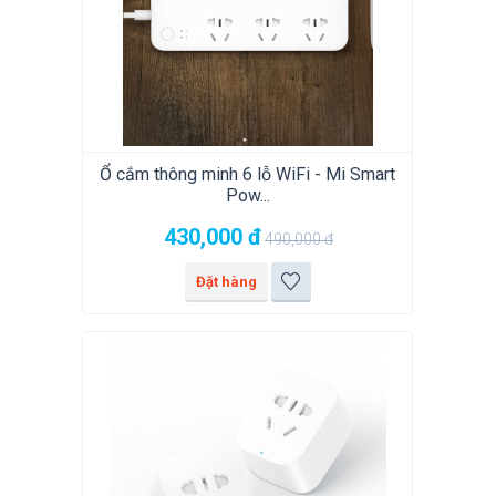
Ổ cắm thông minh 6 lỗ WiFi - Mi Smart
Pow...
430,000
đ
490,000
đ
Đặt hàng