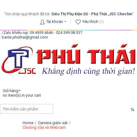
“Xin chào quý khách đã tới:
Siêu Thị Phụ Kiện Số - Phú Thái.,JSC Chechin
”
Tài khoản
Yêu thích
(0)
. /Zalo khiếu nại: 09 4959 4646 - 024 399 08 337
: banle.phuthai@gmail.com
Giỏ hàng
no item(s) in your cart
Home
Camera giám sát
/
/
Chuông cửa và Webcam