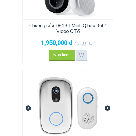
Chuông cửa D819 T.Minh Qihoo 360°
Video Q.Tế
1,950,000
đ
2,590,000
đ
Mua hàng