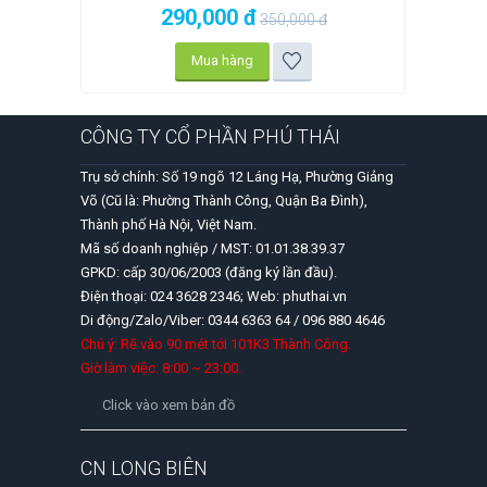
290,000
đ
350,000
đ
Mua hàng
CÔNG TY CỔ PHẦN PHÚ THÁI
Trụ sở chính: Số 19 ngõ 12 Láng Hạ, Phường Giảng
Võ (Cũ là: Phường Thành Công, Quận Ba Đình),
Thành phố Hà Nội, Việt Nam.
Mã số doanh nghiệp / MST: 01.01.38.39.37
GPKD: cấp 30/06/2003 (đăng ký lần đầu).
Điện thoại: 024 3628 2346; Web: phuthai.vn
Di động/Zalo/Viber: 0344 6363 64 / 096 880 4646
Chú ý: Rẽ vào 90 mét tới 101K3 Thành Công.
Giờ làm việc: 8:00 ~ 23:00.
Click vào xem bản đồ
CN LONG BIÊN