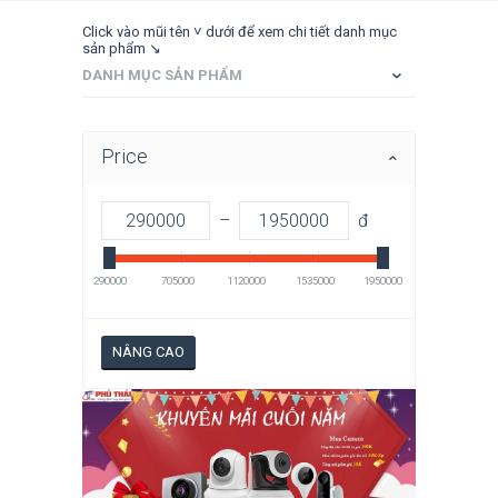
Click vào mũi tên ˅ dưới để xem chi tiết danh mục
sản phẩm ↘
DANH MỤC SẢN PHẨM
Price
–
đ
290000
705000
1120000
1535000
1950000
NÂNG CAO