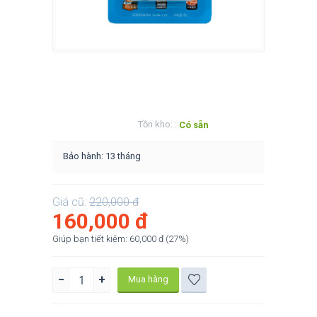
Tồn kho: :
Có sẵn
Bảo hành: 13 tháng
Giá cũ:
220,000
đ
160,000
đ
Giúp bạn tiết kiệm:
60,000
đ
(
27
%)
−
+
Mua hàng