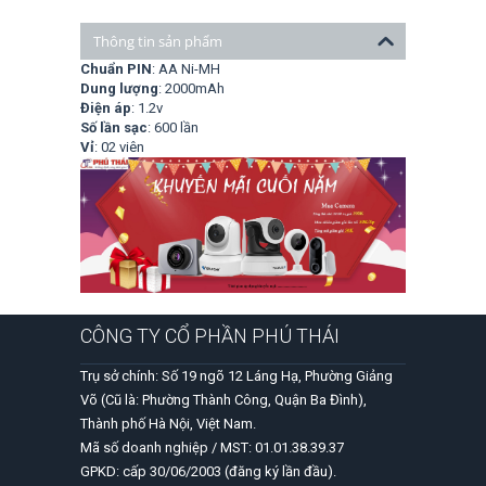
Thông tin sản phẩm
Chuẩn PIN
: AA Ni-MH
Dung lượng
: 2000mAh
Điện áp
: 1.2v
Số lần sạc
: 600 lần
Vỉ
: 02 viên
CÔNG TY CỔ PHẦN PHÚ THÁI
Trụ sở chính: Số 19 ngõ 12 Láng Hạ, Phường Giảng
Võ (Cũ là: Phường Thành Công, Quận Ba Đình),
Thành phố Hà Nội, Việt Nam.
Mã số doanh nghiệp / MST: 01.01.38.39.37
GPKD: cấp 30/06/2003 (đăng ký lần đầu).