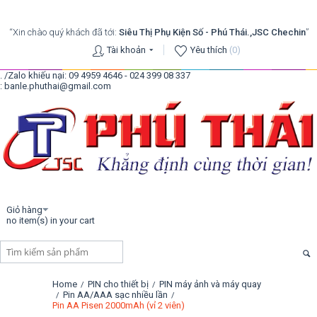
“Xin chào quý khách đã tới:
Siêu Thị Phụ Kiện Số - Phú Thái.,JSC Chechin
”
Tài khoản
Yêu thích
(0)
. /Zalo khiếu nại: 09 4959 4646 - 024 399 08 337
: banle.phuthai@gmail.com
Giỏ hàng
no item(s) in your cart
Home
PIN cho thiết bị
PIN máy ảnh và máy quay
/
/
Pin AA/AAA sạc nhiều lần
/
/
Pin AA Pisen 2000mAh (vỉ 2 viên)